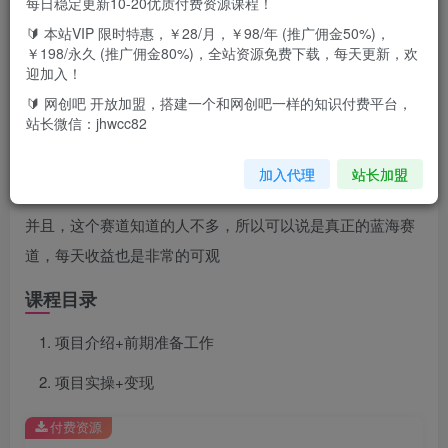
每日稳定更新10-20优质付费资源课程！
🔰 本站VIP 限时特惠，￥28/月，￥98/年 (推广佣金50%)，
￥198/永久 (推广佣金80%)，全站资源免费下载，每天更新，欢
项目介绍
迎加入！
🔰 网创吧 开放加盟，搭建一个和网创吧一样的知识付费平台，
当今社会，人们的压力都是非常的大，很多的时候是需要心
站长微信：jhwcc82
灵抚慰的，这也是这个赛道一出现就如此受欢迎的原因，这
加入代理
站长加盟
个赛道的出现真的帮助了太多人改变
并且，这个赛道知道的人不多，所以可以说是真正的蓝海赛
道，每天收益也是非常的可观
课程目录
项目介绍+前期准备工作
项目实操+变现
付费资源