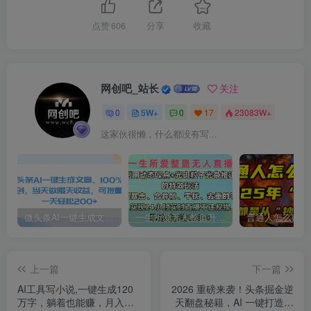
点赞
606
分享
收藏
网创吧_站长
关注
0
5W+
0
17
23083W+
这家伙很懒，什么都没有写...
微头条AI一键生成文章，100%过原创，当天做隔天收益，可批量，一天轻松200+
一生所爱无人整蛊升级版9.0，利用动态噪点+光斑粒子光条推进的特效玩法，内附暴击、合并帧、干扰、去重的手法，实现24小时实时直播不违规操，单场日入1500+，小白也能无脑驾驭
上一篇
下一篇
AI工具写小说,一键生成120
2026 重磅来袭！头条掘金逆
万字，躺着也能赚，月入
天翻盘秘籍，AI 一键打造爆