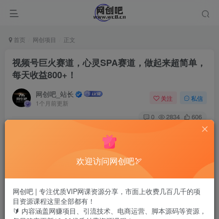
首页
网创项目
正文
视频号巨火赛道，心灵SPA赛道，做起来超简单，
每天收益800+！
网创吧_站长
关注
私信
1个月前更新
0
2834
606
欢迎访问网创吧🏹
网创吧 | 专注优质VIP网课资源分享，市面上收费几百几千的项
目资源课程这里全部都有！
🔰 内容涵盖网赚项目、引流技术、电商运营、脚本源码等资源，