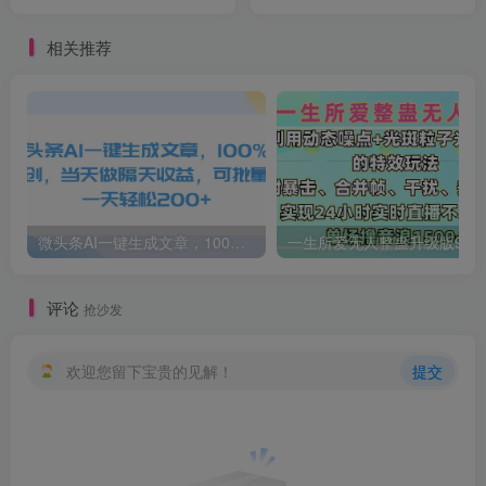
2w+！
款内容，只需简单复制粘
贴，日入 1000 + 轻松实
相关推荐
现！
微头条AI一键生成文章，100%过原创，当天做隔天收益，可批量，一天轻松200+
一生所爱无人整蛊升级版9.0，利用动态噪点+光斑粒子光条推进的特效玩法，内附暴击、合并帧、干扰、去重的手法，实
评论
抢沙发
欢迎您留下宝贵的见解！
提交