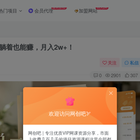
限时折扣
日入2K
热门项目
会员代理
加盟网站
，躺着也能赚，月入2w+！
关注
私信
0
2901
307
欢迎访问网创吧🏹
网创吧 | 专注优质VIP网课资源分享，市面
上收费几百几千的项目资源课程这里全部都