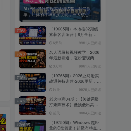
1W+人已阅读
AI+PPT设计变现实战训练营，我们派
单，让你的才华直接变现，三大核心...
（19665期）本地推32期线
TOP2
索获客训练营｜8月全新
2026投放教程，来客开户冷
6天前
9981人已阅读
启动搜索广告素材优化全链
路实操教学
名人语录短视频教学，2026
TOP3
年最新赛道，涨粉变现两不
误
3天前
9961人已阅读
（19768期）2026亚马逊实
TOP4
战通关特训营-2026更新，多
维选品+渐进式打法+AI应
昨天
9929人已阅读
用，从0到1打造盈利店铺
老火电商04期：【关键词爆
TOP5
打矩阵技术】低预低出高投
产（20节）
前天
9884人已阅读
（19750期）Windows 超轻
TOP6
量的C盘管家！超级有特点，