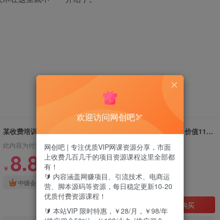
欢迎访问网创吧🏹
某收费培训:微信视频号无人直播第5-6期,利润改变你的生活 价值1180元
此内容为付费资源，请付费后查看
网创吧 | 专注优质VIP网课资源分享，市面
8.8
上收费几百几千的项目资源课程这里全部都
有！
18.8
￥
￥
🔰 内容涵盖网赚项目、引流技术、电商运
免费
免费
中级会员
高级会员
营、脚本源码等资源，每日稳定更新10-20
优质付费资源课程！
立即购买
🔰 本站VIP 限时特惠，￥28/月，￥98/年