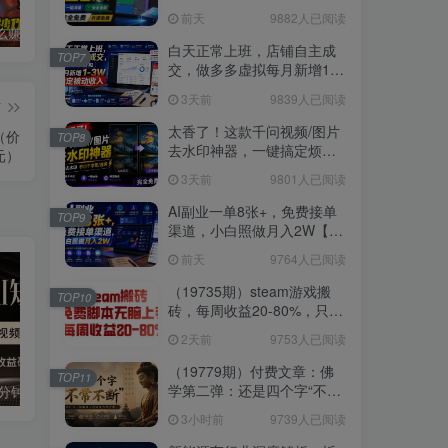
支持磁盘分析及清理提醒，
前天
9882人已阅读
2M大小体积，完全免费 C盘
普通人怎么赚钱？2025年马哥揭秘“搞钱天条”：高手都是从“抄作业”开始的！(3步法)
国学遇上AI！3分钟让国学视频破10万播放
粗暴有效！电商评论区引流，无店铺 + 精准 + 长期，懒人必备
管家
白天正常上班，店铺自主成
TOP7
交，做多多虚拟每月新增1-
3W稳定被动收入【揭秘】
3天前
9839人已阅读
篇
太香了！这款千问视频/图片
（价
TOP8
去水印神器，一键搞定烦人
元）
水印，本地完全免费，浏览
3天前
9801人已阅读
器拓展插件
AI副业一单8张+，免费接单
TOP9
渠道，小白照做月入2W【揭
秘】
前天
9764人已阅读
（19735期）steam游戏搬
TOP10
砖，每周收益20-80%，只需
操作1-2个小时，月入稳稳过
2天前
9753人已阅读
万，零风险长期做
（19779期）付费文章：佛
TOP11
学第二弹：还是四个字“不常
国学遇上AI！3分钟让国学视频破10万播放
粗暴有效！电商评论区引流，无店铺 + 精准 + 长期，懒人必备
不断”依托八不偈解读无我因
3小时前
9739人已阅读
果连续之理