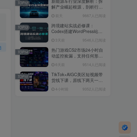
新能源车行业深度解析：拆
TOP12
解产业崛起根源，剖析行业
内卷与海外贸易争端现状
前天
9667人已阅读
跨境建站实战必修课：
TOP13
Codex搭建WordPress站
点，关键词外链打造谷歌流
3天前
9546人已阅读
量阵地
论
热门游戏CS2市场24小时自
TOP14
动监控捡漏，支持任何形式
对数据进行验证，简单易上
6天前
9514人已阅读
手，日入300+【揭秘】
TikTok×AIGC美区短视频带
TOP15
货线下课，原线下两天一夜
实战课程，原价1.5W，完整
4小时前
9352人已阅读
收录12小时高清授课视频