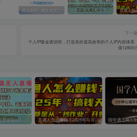
微头条AI一键生成文章，100%过原创，当天做隔天收益，可批量，一天轻松200+
一生所爱无人整蛊升级版9.0，利用动态噪点+光斑粒子光条推进的特效玩法，内附暴击、合并帧、干扰、去重的手法，实现24小时实时直播不违规操，单场日入1500+，小白也能无脑驾驭
下一
钱
个人IP吸金密训班，打造高价值高效率的个人IP内容体系
值12800
一生所爱无人整蛊升级版9.0，利用动态噪点+光斑粒子光条推进的特效玩法，内附暴击、合并帧、干扰、去重的手法，实现24小时实时直播不违规操，单场日入1500+，小白也能无脑驾驭
普通人怎么赚钱？2025年马哥揭秘“搞钱天条”：高手都是从“抄作业”开始的！(3步法)