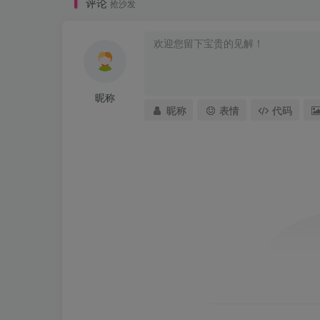
评论
抢沙发
昵称
昵称
表情
代码