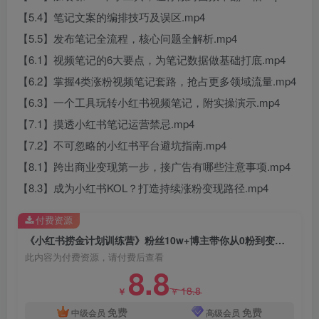
【5.4】笔记文案的编排技巧及误区.mp4
【5.5】发布笔记全流程，核心问题全解析.mp4
【6.1】视频笔记的6大要点，为笔记数据做基础打底.mp4
【6.2】掌握4类涨粉视频笔记套路，抢占更多领域流量.mp4
【6.3】一个工具玩转小红书视频笔记，附实操演示.mp4
【7.1】摸透小红书笔记运营禁忌.mp4
【7.2】不可忽略的小红书平台避坑指南.mp4
【8.1】跨出商业变现第一步，接广告有哪些注意事项.mp4
【8.3】成为小红书KOL？打造持续涨粉变现路径.mp4
付费资源
《小红书捞金计划训练营》粉丝10w+博主带你从0粉到变现玩转小红书（72节课)
此内容为付费资源，请付费后查看
8.8
18.8
￥
￥
免费
免费
中级会员
高级会员