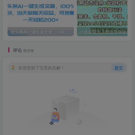
微头条AI一键生成文章，100%过原创，当天做隔天收益，可批量，一天轻松200+
一生所爱无人整蛊升级版9.0，利用动态噪点+光斑粒子光条推进的特效玩法，内附暴击、合并帧、干扰、去重的手法，实
评论
抢沙发
欢迎您留下宝贵的见解！
提交