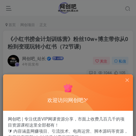
首页
网创项目
正文
《小红书捞金计划训练营》粉丝10w+博主带你从0
粉到变现玩转小红书（72节课)
网创吧_站长
关注
私信
4年前发布
0
1044
105
欢迎访问网创吧🏹
网创吧 | 专注优质VIP网课资源分享，市面上收费几百几千的项
目资源课程这里全部都有！
🔰 内容涵盖网赚项目、引流技术、电商运营、脚本源码等资源，