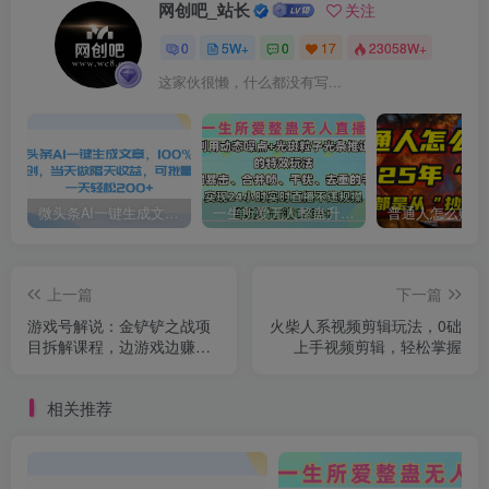
网创吧_站长
关注
0
5W+
0
17
23058W+
这家伙很懒，什么都没有写...
微头条AI一键生成文章，100%过原创，当天做隔天收益，可批量，一天轻松200+
一生所爱无人整蛊升级版9.0，利用动态噪点+光斑粒子光条推进的特效玩法，内附暴击、合并帧、干扰、去重的手法，实现24小时实时直播不违规操，单场日入1500+，小白也能无脑驾驭
上一篇
下一篇
游戏号解说：金铲铲之战项
火柴人系视频剪辑玩法，0础
目拆解课程，边游戏边赚钱
上手视频剪辑，轻松掌握
美滋滋
相关推荐