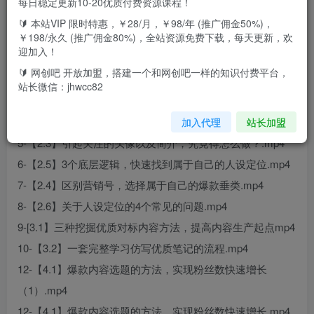
每日稳定更新10-20优质付费资源课程！
直播版
🔰 本站VIP 限时特惠，￥28/月，￥98/年 (推广佣金50%)，
1-老师第三次直播答疑.mp4
￥198/永久 (推广佣金80%)，全站资源免费下载，每天更新，欢
迎加入！
2-【1.1-1.2】如何吃透小红书实现副业创收.mp4
🔰 网创吧 开放加盟，搭建一个和网创吧一样的知识付费平台，
3-[2.1】5个养号基本操作，打造一个平台承认的健康账
站长微信：jhwcc82
号.mp4
4-【2.2】万能起名公式，帮你取出吸睛账号昵称.mp4
加入代理
站长加盟
5-【2.3】引起关注的头像以及简介，究竟得怎么做？.mp4
6-【2.5】3个底层逻辑，快速找到属于自己的人设定位.mp4
7-【2.4】区别营销号，选择属于自己的爆款垂类.mp4
8-【2.6】关于人设定位的4个常见的问题.mp4
9-[3.1】三种挖掘优质对标内容方法，提高内容生产起点mp4
10-【3.2】一套完整学习仿写优质笔记的流程.mp4
12-【4.1】爆款内容选题的方法，实现粉丝数快速增长
（1）.mp4
12-【4.1】爆款内容选题的方法，实现粉丝数快速增长.mp4