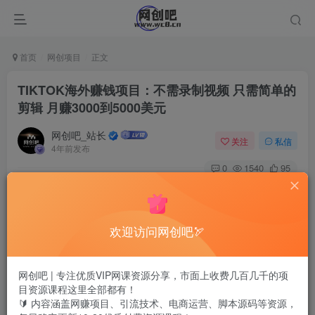
首页
网创项目
正文
TIKTOK海外赚钱项目：不需录制视频 只需简单的
剪辑 月赚3000到5000美元
网创吧_站长
关注
私信
4年前发布
0
1540
95
欢迎访问网创吧🏹
网创吧 | 专注优质VIP网课资源分享，市面上收费几百几千的项
目资源课程这里全部都有！
🔰 内容涵盖网赚项目、引流技术、电商运营、脚本源码等资源，