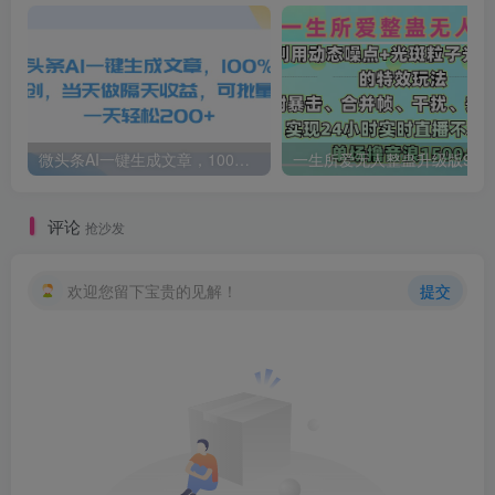
微头条AI一键生成文章，100%过原创，当天做隔天收益，可批量，一天轻松200+
一生所爱无人整蛊升级版9.0，利用动态噪点+光斑粒子光条推进的特效玩法，内附暴击、合并帧、干扰、去重的手法，实
评论
抢沙发
欢迎您留下宝贵的见解！
提交