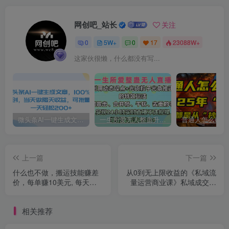
网创吧_站长
关注
0
5W+
0
17
23088W+
这家伙很懒，什么都没有写...
微头条AI一键生成文章，100%过原创，当天做隔天收益，可批量，一天轻松200+
一生所爱无人整蛊升级版9.0，利用动态噪点+光斑粒子光条推进的特效玩法，内附暴击、合并帧、干扰、去重的手法，实现24小时实时直播不违规操，单场日入1500+，小白也能无脑驾驭
上一篇
下一篇
什么也不做，搬运技能赚差
从0到无上限收益的《私域流
价，每单赚10美元, 每天净
量运营商业课》私域成交技
赚60美元
巧，拔高财富转速
相关推荐