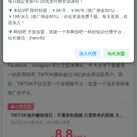
每日稳定更新10-20优质付费资源课程！
🔰 本站VIP 限时特惠，￥28/月，￥98/年 (推广佣金50%)，
互联网赚钱的模式有很多，如果你想用最简单的方法，在最
￥198/永久 (推广佣金80%)，全站资源免费下载，每天更新，欢
短的时间内赚钱，那就要利用当今最热门的短视频平台
迎加入！
TIKTOK。TIKTOK是字节跳动旗下的短视频平台，也被称为
🔰 网创吧 开放加盟，搭建一个和网创吧一样的知识付费平台，
站长微信：jhwcc82
海外版抖音。由于TIKTOK短视频的传播速度快，娱乐性强。
加入代理
站长加盟
所以其用户增长速度，访问量，都远远超过了传统的
Facebook，instagram等社交媒体网站。作为全球下载量第
一的应用程序, TIKTOK拥有超过10亿的全球活跃用户。而
且，TIKTOK不仅仅是一个短视频平台，也是一个适合营销者
推广的平台。
付费资源
TIKTOK海外赚钱项目：不需录制视频 只需简单的剪辑 月赚3000到5000美元
此内容为付费资源，请付费后查看
8.8
18.8
￥
￥