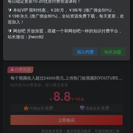
每日稳定更新10-20优质付费资源课程！
今天的赚钱方法为编辑短视频并上传到YOUTUBE赚钱，赚
🔰 本站VIP 限时特惠，￥28/月，￥98/年 (推广佣金50%)，
钱的方法为GOOGLEADSENSE广告和CLICKBANK联盟营
￥198/永久 (推广佣金80%)，全站资源免费下载，每天更新，欢
迎加入！
销产品推广，操作简单，欢迎观看,留言，转发！
🔰 网创吧 开放加盟，搭建一个和网创吧一样的知识付费平台，
站长微信：jhwcc82
无需自己录制视频，只需下载，编辑，上传即可开始赚钱｜
无任何技能要求，新手可做，观看量大，点击率高，赚钱快
加入代理
站长加盟
的方法
付费资源
每个视频收入超过24000美元,上传热门短视频到YOUTUBE赚广告费+联盟营销收入
此内容为付费资源，请付费后查看
8.8
18.8
￥
￥
免费
免费
中级会员
高级会员
立即购买
您当前未登录！建议登陆后购买，可保存购买订单