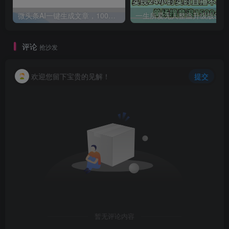
微头条AI一键生成文章，100%过原创，当天做隔天收益，可批量，一天轻松200+
一生所爱无人整蛊升级版9.0，利用动态噪点+光斑粒子光条推进的特效玩法，内附暴击、合并帧、干扰、去重的手法，实
评论
抢沙发
欢迎您留下宝贵的见解！
提交
暂无评论内容