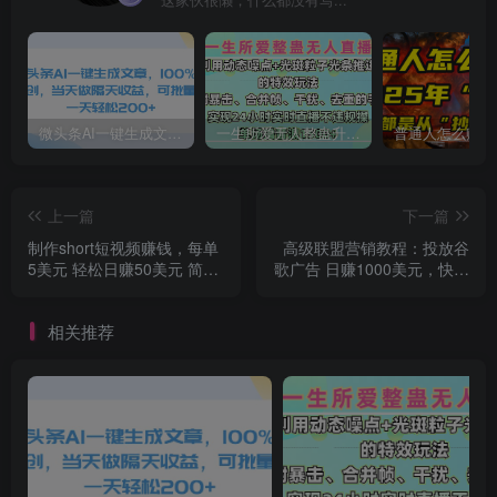
这家伙很懒，什么都没有写...
微头条AI一键生成文章，100%过原创，当天做隔天收益，可批量，一天轻松200+
一生所爱无人整蛊升级版9.0，利用动态噪点+光斑粒子光条推进的特效玩法，内附暴击、合并帧、干扰、去重的手法，实现24小时实时直播不违规操，单场日入1500+，小白也能无脑驾驭
上一篇
下一篇
制作short短视频赚钱，每单
高级联盟营销教程：投放谷
5美元 轻松日赚50美元 简单
歌广告 日赚1000美元，快速
的赚钱方法
获得高质量流量
相关推荐