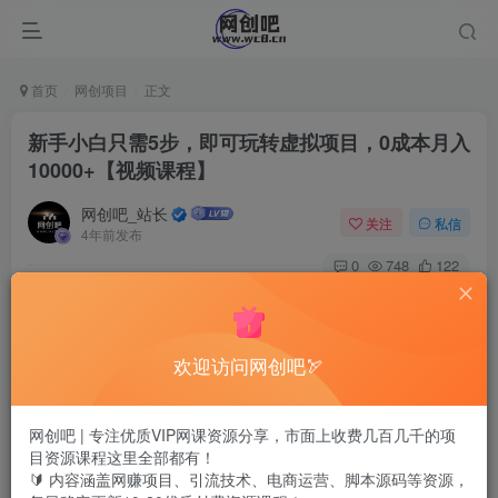
首页
网创项目
正文
新手小白只需5步，即可玩转虚拟项目，0成本月入
10000+【视频课程】
网创吧_站长
关注
私信
4年前发布
0
748
122
这期课程就详细来分享一下：
虚拟项目就是通过某宝、某多等平台来销售虚拟素材、资源
欢迎访问网创吧🏹
等，来获得盈利，并且相对其他项目，
网创吧 | 专注优质VIP网课资源分享，市面上收费几百几千的项
优势也是非常明显，由于价格低，需求非常大，我们在操作
目资源课程这里全部都有！
🔰 内容涵盖网赚项目、引流技术、电商运营、脚本源码等资源，
虚拟项目的时候，采用了低价跑量模式，借助自动发货软