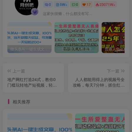
0
5W+
0
17
23071W+
这家伙很懒，什么都没有写...
微头条AI一键生成文章，100%过原创，当天做隔天收益，可批量，一天轻松200+
一生所爱无人整蛊升级版9.0，利用动态噪点+光斑粒子光条推进的特效玩法，内附暴击、合并帧、干扰、去重的手法，实现24小时实时直播不违规操，单场日入1500+，小白也能无脑驾驭
上一篇
下一篇
地产网红打造24式，教你0
人人都能用得上的视频号全
门槛玩转地产短视频，轻松
攻略，每天7分钟，抓住红利
做年入百万的地产网红
赚大钱！
相关推荐