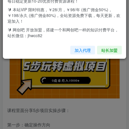
每日稳定更新10-20优质付费资源课程！
件，能够实现全自动盈利，
🔰 本站VIP 限时特惠，￥28/月，￥98/年 (推广佣金50%)，
￥198/永久 (推广佣金80%)，全站资源免费下载，每天更新，欢
并且适合全职和兼职操作，我们培训虚拟项目，已经有6年时
迎加入！
间了，50期原创研发课程，确保了技术有效性，
🔰 网创吧 开放加盟，搭建一个和网创吧一样的知识付费平台，
站长微信：jhwcc82
加入代理
站长加盟
课程里面分享5步项目实操步骤：
第一步：确定操作方向