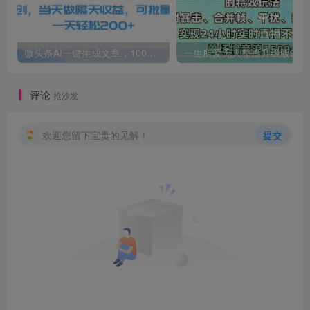
微头条AI一键生成文章，100%过原创，当天做隔天收益，可批量，一天轻松200+
一生所爱无人整蛊升级版9.0，利用动态噪点+光斑粒子光条推进的特效玩法，内附暴击、合并帧、干扰、去重的手法，实
评论
抢沙发
欢迎您留下宝贵的见解！
提交