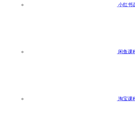
小红书
闲鱼课
淘宝课