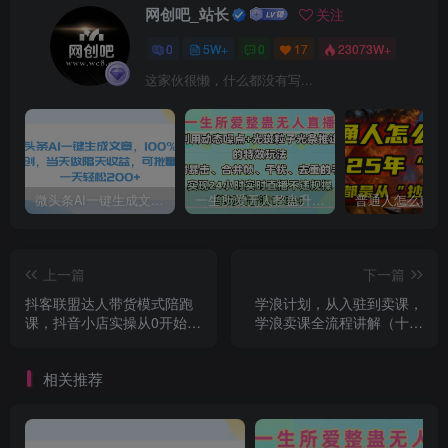
网创吧_站长
关注
0
5W+
0
17
23073W+
这家伙很懒，什么都没有写...
微头条AI一键生成文章，100%过原创，当天做隔天收益，可批量，一天轻松200+
一生所爱无人整蛊升级版9.0，利用动态噪点+光斑粒子光条推进的特效玩法，内附暴击、合并帧、干扰、去重的手法，实现24小时实时直播不违规操，单场日入1500+，小白也能无脑驾驭
上一篇
下一篇
抖客联盟达人带货模式陪跑
学浪计划，从入驻到卖课，
课，抖音小店实操从0开始教
学浪卖课全流程讲解（十八
学，超细致答疑
小课堂）
相关推荐