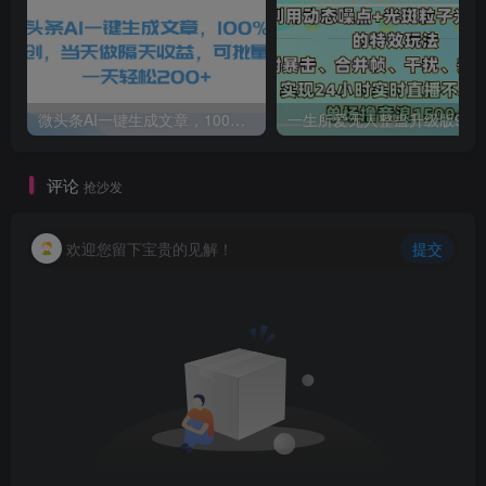
微头条AI一键生成文章，100%过原创，当天做隔天收益，可批量，一天轻松200+
一生所爱无人整蛊升级版9.0，利用动态噪点+光斑粒子光条推进的特效玩法，内附暴击、合并帧、干扰、去重的手法，实
评论
抢沙发
欢迎您留下宝贵的见解！
提交