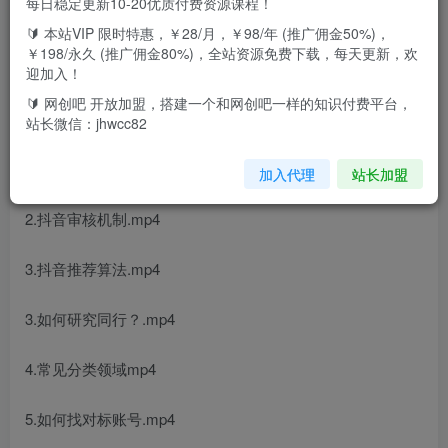
每日稳定更新10-20优质付费资源课程！
🔰 本站VIP 限时特惠，￥28/月，￥98/年 (推广佣金50%)，
￥198/永久 (推广佣金80%)，全站资源免费下载，每天更新，欢
迎加入！
🔰 网创吧 开放加盟，搭建一个和网创吧一样的知识付费平台，
课程目录：
站长微信：jhwcc82
1.抖音赚钱模式.mp4
加入代理
站长加盟
2.抖音审核机制.mp4
3.抖音推荐算法.mp4
3.如何研究同行？.mp4
4.常见分类领域mp4
5.如何找对标账号.mp4