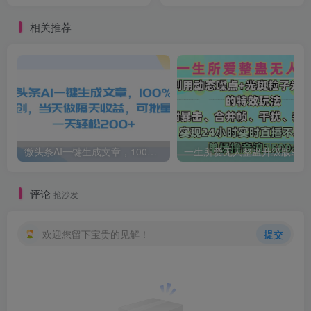
控分别要做什么
的抖音运营事半功倍
相关推荐
微头条AI一键生成文章，100%过原创，当天做隔天收益，可批量，一天轻松200+
一生所爱无人整蛊升级版9.0，利用动态噪点+光斑粒子光条推进的特效玩法，内附暴击、合并帧、干扰、去重的手法，实
评论
抢沙发
欢迎您留下宝贵的见解！
提交