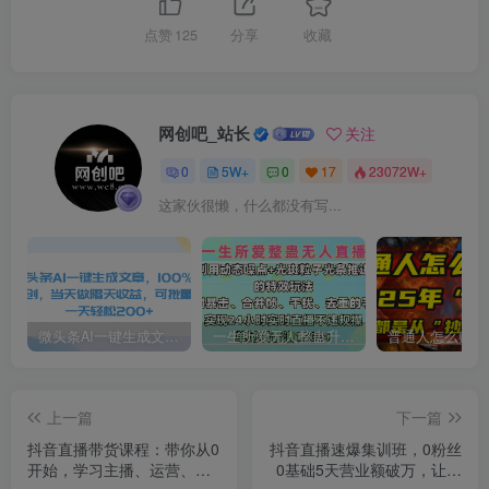
点赞
125
分享
收藏
网创吧_站长
关注
0
5W+
0
17
23072W+
这家伙很懒，什么都没有写...
微头条AI一键生成文章，100%过原创，当天做隔天收益，可批量，一天轻松200+
一生所爱无人整蛊升级版9.0，利用动态噪点+光斑粒子光条推进的特效玩法，内附暴击、合并帧、干扰、去重的手法，实现24小时实时直播不违规操，单场日入1500+，小白也能无脑驾驭
上一篇
下一篇
抖音直播带货课程：带你从0
抖音直播速爆集训班，0粉丝
开始，学习主播、运营、中
0基础5天营业额破万，让你