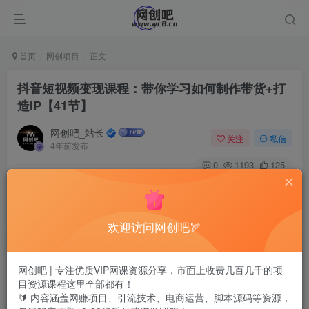
首页
网创项目
正文
抖音短视频变现课程：带你学习如何制作带货+打
造IP【41节】
网创吧_站长
关注
私信
4年前发布
0
1193
125
抖音短视频变现课程：带你学习如何制作带货+打造IP【41
节】
欢迎访问网创吧🏹
网创吧 | 专注优质VIP网课资源分享，市面上收费几百几千的项
目资源课程这里全部都有！
🔰 内容涵盖网赚项目、引流技术、电商运营、脚本源码等资源，