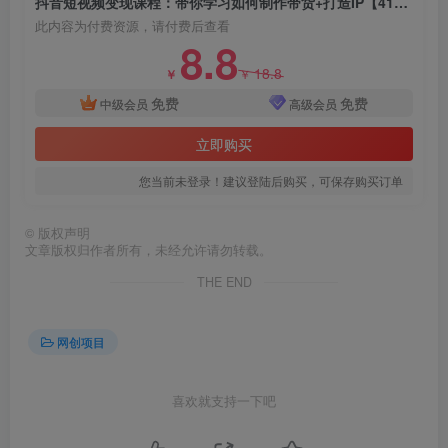
抖音短视频变现课程：带你学习如何制作带货+打造IP【41节】
此内容为付费资源，请付费后查看
8.8
18.8
￥
￥
免费
免费
中级会员
高级会员
立即购买
您当前未登录！建议登陆后购买，可保存购买订单
©
版权声明
文章版权归作者所有，未经允许请勿转载。
THE END
网创项目
喜欢就支持一下吧