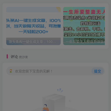
微头条AI一键生成文章，100%过原创，当天做隔天收益，可批量，一天轻松200+
一生所爱无人整蛊升级版9.0，利用动态噪点+光斑粒子光条推进的特效玩法，内附暴击、合并帧、干扰、去重的手法，实
评论
抢沙发
欢迎您留下宝贵的见解！
提交