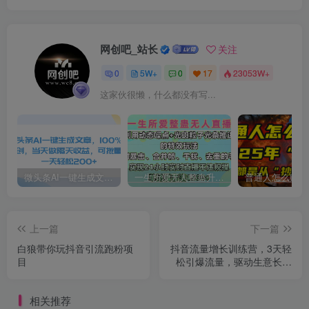
网创吧_站长
关注
0
5W+
0
17
23053W+
这家伙很懒，什么都没有写...
微头条AI一键生成文章，100%过原创，当天做隔天收益，可批量，一天轻松200+
一生所爱无人整蛊升级版9.0，利用动态噪点+光斑粒子光条推进的特效玩法，内附暴击、合并帧、干扰、去重的手法，实现24小时实时直播不违规操，单场日入1500+，小白也能无脑驾驭
上一篇
下一篇
白狼带你玩抖音引流跑粉项
抖音流量增长训练营，3天轻
目
松引爆流量，驱动生意长效
增长
相关推荐