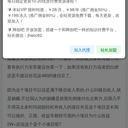
每日稳定更新10-20优质付费资源课程！
🔰 本站VIP 限时特惠，￥28/月，￥98/年 (推广佣金50%)，
￥198/永久 (推广佣金80%)，全站资源免费下载，每天更新，欢
2000字详解这个挣了2w+的项目，手把手教就不信你不会
迎加入！
【付费文章】
🔰 网创吧 开放加盟，搭建一个和网创吧一样的知识付费平台，
站长微信：jhwcc82
前言
加入代理
站长加盟
这篇文章是我正在操作的一个项目，而且收入非常可观，只
要有执行力非常建议你看一下，如果没有执行力或者想白嫖
还是不建议你花这480的微信豆了。
因为这个项目可以说是属于睡后收入类的,什么叫睡后收入,就
是躺赚,不过我认为的躺赚是前期先稍微付出点努力,后期几乎
不用花太多时间就能轻松有收入的项目并且这个项目是长期
可以做的、正规、收益等都很可观的小项目为什么收益
2W+还说这个是个小项目呢?