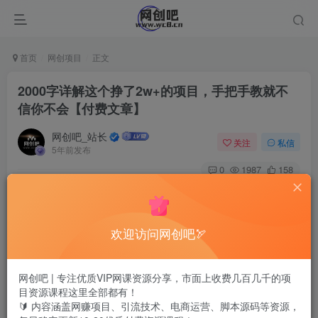
首页
网创项目
正文
2000字详解这个挣了2w+的项目，手把手教就不
信你不会【付费文章】
网创吧_站长
关注
私信
5年前发布
0
1987
158
欢迎访问网创吧🏹
网创吧 | 专注优质VIP网课资源分享，市面上收费几百几千的项
目资源课程这里全部都有！
🔰 内容涵盖网赚项目、引流技术、电商运营、脚本源码等资源，