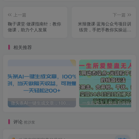
上一篇
下一篇
鞠子课堂·做课指南针：教你
米辣微课·蓝海公众号项目训
做课，助力个人发展
练营，手把手教你实操运营
公众号和小程序变现
相关推荐
微头条AI一键生成文章，100%过原创，当天做隔天收益，可批量，一天轻松200+
一生所爱无人整蛊升级版9.0，利用动态噪点+光斑粒子光条推进的特效玩法，内附暴击、合并帧、干扰、去重的手法，实
评论
抢沙发