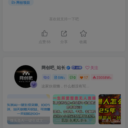
网创项目
喜欢就支持一下吧
点赞
55
分享
收藏
网创吧_站长
关注
0
5W+
0
17
23058W+
这家伙很懒，什么都没有写...
微头条AI一键生成文章，100%过原创，当天做隔天收益，可批量，一天轻松200+
一生所爱无人整蛊升级版9.0，利用动态噪点+光斑粒子光条推进的特效玩法，内附暴击、合并帧、干扰、去重的手法，实现24小时实时直播不违规操，单场日入1500+，小白也能无脑驾驭