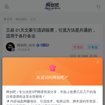
首页
网创项目
正文
王叔·21天文案引流训练营，引流方法是共通的，
适用于各行各业
网创吧_站长
关注
私信
4年前发布
0
1695
55
王叔·21天文案引流训练营，引流方法是共通的，适用于各行
各业
欢迎访问网创吧🏹
网创吧 | 专注优质VIP网课资源分享，市面上收费几百几千的项
目资源课程这里全部都有！
🔰 内容涵盖网赚项目、引流技术、电商运营、脚本源码等资源，