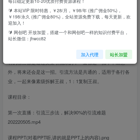
每日稳定更新10-20优质付费资源课程！
🔰 本站VIP 限时特惠，￥28/月，￥98/年 (推广佣金50%)，
￥198/永久 (推广佣金80%)，全站资源免费下载，每天更新，欢
迎加入！
🔰 网创吧 开放加盟，搭建一个和网创吧一样的知识付费平台，
课程介绍：
站长微信：jhwcc82
课程来自王叔的21天文案引流训练营，价值299元。王叔所
加入代理
站长加盟
有的粉丝都是通过文案引流来的，一直都这一招，不出意
外，将来还会是这一招。引流方法是共通的，适用于各行各
业，一起来像素级拆解王叔，1：1复制王叔。
课程目录：
第一次直播：引流三步法，解决90%的引流难题
202220505.mp4
课程PPT(对着PPT听,讲的就是PPT上的内容).png