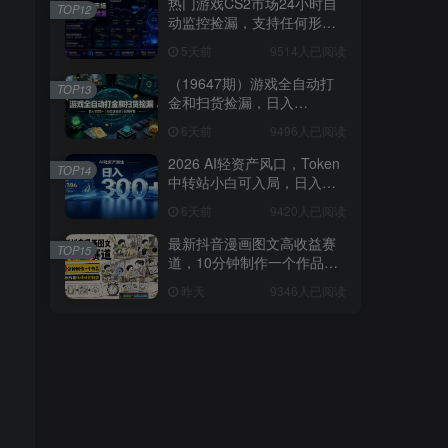
热门游戏CS2市场24小时自
TOP12
动监控捡漏，支持任何形式
对数据进行验证，简单易上
5天前
9514人已阅读
手，日入300+【揭秘】
（19647期）游戏全自动打
TOP13
金和扫货捡漏，日入
1000+，当天见收益，长期
6天前
9496人已阅读
可做！
2026 AI轻资产风口，Token
TOP14
中转站小白可入局，日入
300+
6天前
9420人已阅读
最新抖音漫画图文高收益赛
TOP15
道，10分钟制作一个作品，
稳拿创作者伙伴计划收益
昨天
9346人已阅读