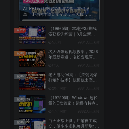
1W+人已阅读
AI+PPT设计变现实战训练营，我们派
单，让你的才华直接变现，三大核心...
（19665期）本地推32期线
TOP2
索获客训练营｜8月全新
2026投放教程，来客开户冷
5天前
9981人已阅读
启动搜索广告素材优化全链
路实操教学
名人语录短视频教学，2026
TOP3
年最新赛道，涨粉变现两不
误
昨天
9961人已阅读
老火电商04期：【关键词爆
TOP4
打矩阵技术】低预低出高投
产（20节）
20小时前
9884人已阅读
（19750期）Windows 超轻
TOP5
量的C盘管家！超级有特点，
支持磁盘分析及清理提醒，
17小时前
9882人已阅读
2M大小体积，完全免费 C盘
管家
白天正常上班，店铺自主成
TOP6
交，做多多虚拟每月新增1-