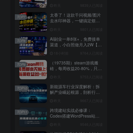
3W稳定被动收入【揭秘】
昨天
9839人已阅读
太香了！这款千问视频/图片
TOP7
去水印神器，一键搞定烦人
水印，本地完全免费，浏览
昨天
9801人已阅读
器拓展插件
AI副业一单8张+，免费接单
TOP8
渠道，小白照做月入2W【揭
秘】
18小时前
9764人已阅读
（19735期）steam游戏搬
TOP9
砖，每周收益20-80%，只需
操作1-2个小时，月入稳稳过
昨天
9753人已阅读
万，零风险长期做
新能源车行业深度解析：拆
TOP10
解产业崛起根源，剖析行业
内卷与海外贸易争端现状
昨天
9667人已阅读
跨境建站实战必修课：
TOP11
Codex搭建WordPress站
点，关键词外链打造谷歌流
昨天
9546人已阅读
量阵地