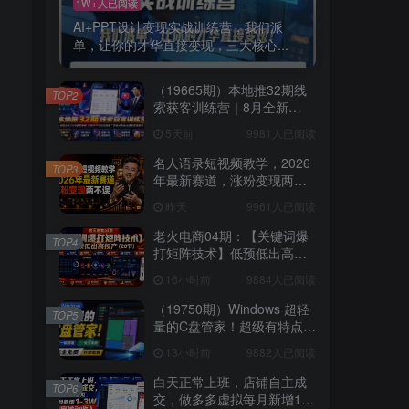
1W+人已阅读
AI+PPT设计变现实战训练营，我们派
单，让你的才华直接变现，三大核心...
（19665期）本地推32期线
TOP2
索获客训练营｜8月全新
2026投放教程，来客开户冷
5天前
9981人已阅读
启动搜索广告素材优化全链
路实操教学
名人语录短视频教学，2026
TOP3
年最新赛道，涨粉变现两不
误
昨天
9961人已阅读
老火电商04期：【关键词爆
TOP4
打矩阵技术】低预低出高投
产（20节）
16小时前
9884人已阅读
（19750期）Windows 超轻
TOP5
量的C盘管家！超级有特点，
支持磁盘分析及清理提醒，
13小时前
9882人已阅读
2M大小体积，完全免费 C盘
管家
白天正常上班，店铺自主成
TOP6
交，做多多虚拟每月新增1-