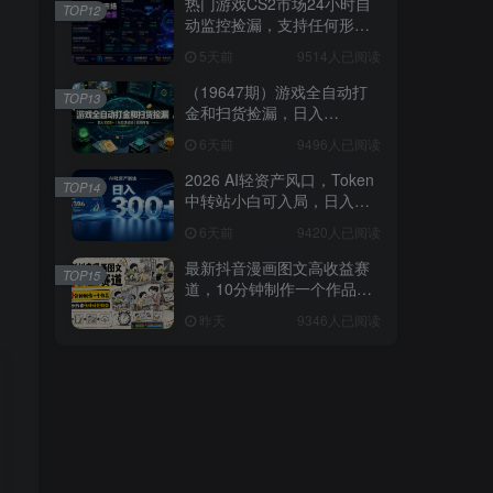
热门游戏CS2市场24小时自
TOP12
动监控捡漏，支持任何形式
对数据进行验证，简单易上
5天前
9514人已阅读
手，日入300+【揭秘】
（19647期）游戏全自动打
TOP13
金和扫货捡漏，日入
1000+，当天见收益，长期
6天前
9496人已阅读
可做！
2026 AI轻资产风口，Token
TOP14
中转站小白可入局，日入
300+
6天前
9420人已阅读
最新抖音漫画图文高收益赛
TOP15
道，10分钟制作一个作品，
稳拿创作者伙伴计划收益
昨天
9346人已阅读