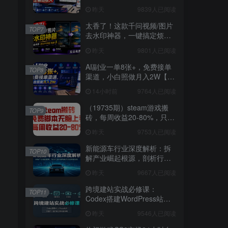
3W稳定被动收入【揭秘】
昨天
9839人已阅读
太香了！这款千问视频/图片
TOP7
去水印神器，一键搞定烦人
水印，本地完全免费，浏览
昨天
9801人已阅读
器拓展插件
AI副业一单8张+，免费接单
TOP8
渠道，小白照做月入2W【揭
秘】
14小时前
9764人已阅读
（19735期）steam游戏搬
TOP9
砖，每周收益20-80%，只需
操作1-2个小时，月入稳稳过
昨天
9753人已阅读
万，零风险长期做
新能源车行业深度解析：拆
TOP10
解产业崛起根源，剖析行业
内卷与海外贸易争端现状
昨天
9667人已阅读
跨境建站实战必修课：
TOP11
Codex搭建WordPress站
点，关键词外链打造谷歌流
昨天
9546人已阅读
量阵地