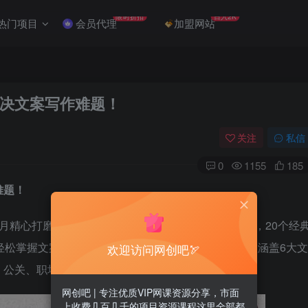
限时折扣
日入2K
热门项目
会员代理
加盟网站
决文案写作难题！
关注
私信
0
1155
185
难题！
月精心打磨，9周体系教学，170个文案写作要点详解，20个经
轻松掌握文案创意与写作技巧的最实战技能。本次课程涵盖6大文
欢迎访问网创吧🏹
、公关、职场写作技巧，全面系统解快文案写难题。
网创吧 | 专注优质VIP网课资源分享，市面
上收费几百几千的项目资源课程这里全部都