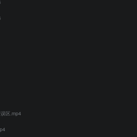
4
4
区.mp4
p4