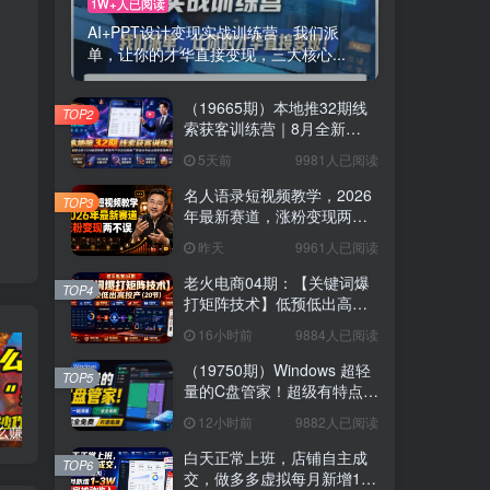
1W+人已阅读
AI+PPT设计变现实战训练营，我们派
单，让你的才华直接变现，三大核心...
（19665期）本地推32期线
TOP2
索获客训练营｜8月全新
2026投放教程，来客开户冷
5天前
9981人已阅读
启动搜索广告素材优化全链
路实操教学
名人语录短视频教学，2026
TOP3
年最新赛道，涨粉变现两不
误
昨天
9961人已阅读
老火电商04期：【关键词爆
TOP4
打矩阵技术】低预低出高投
产（20节）
16小时前
9884人已阅读
（19750期）Windows 超轻
TOP5
量的C盘管家！超级有特点，
支持磁盘分析及清理提醒，
12小时前
9882人已阅读
2M大小体积，完全免费 C盘
普通人怎么赚钱？2025年马哥揭秘“搞钱天条”：高手都是从“抄作业”开始的！(3步法)
国学遇上AI！3分钟让国学视频破10万播放
粗暴有效！电商评论区引流，无店铺 + 精准 + 长期，懒人必备
管家
白天正常上班，店铺自主成
TOP6
交，做多多虚拟每月新增1-