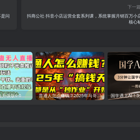
下一
不是问
抖商公社·抖音小店运营全套系列课，系统掌握月销百万小
核心
一生所爱无人整蛊升级版9.0，利用动态噪点+光斑粒子光条推进的特效玩法，内附暴击、合并帧、干扰、去重的手法，实现24小时实时直播不违规操，单场日入1500+，小白也能无脑驾驭
普通人怎么赚钱？2025年马哥揭秘“搞钱天条”：高手都是从“抄作业”开始的！(3步法)