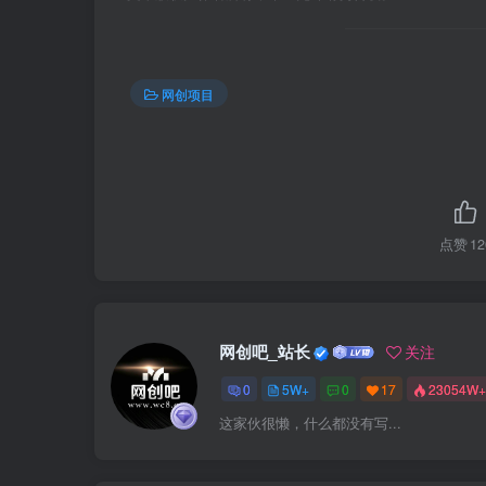
网创项目
点赞
12
网创吧_站长
关注
0
5W+
0
17
23054W+
这家伙很懒，什么都没有写...