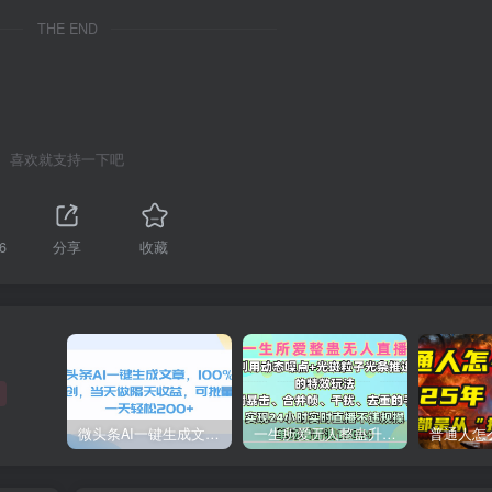
🔰 网创吧 开放加盟，搭建一个和网创吧一
THE END
样的知识付费平台，站长微信：jhwcc82
加入代理
站长加盟
喜欢就支持一下吧
6
分享
收藏
微头条AI一键生成文章，100%过原创，当天做隔天收益，可批量，一天轻松200+
一生所爱无人整蛊升级版9.0，利用动态噪点+光斑粒子光条推进的特效玩法，内附暴击、合并帧、干扰、去重的手法，实现24小时实时直播不违规操，单场日入1500+，小白也能无脑驾驭