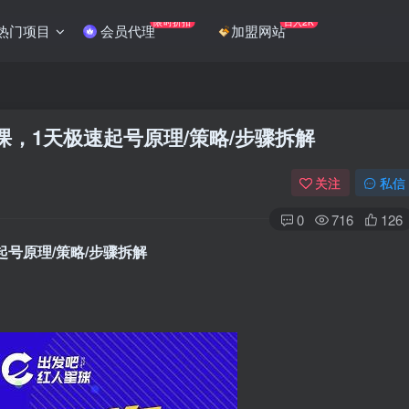
限时折扣
日入2K
热门项目
会员代理
加盟网站
课，1天极速起号原理/策略/步骤拆解
关注
私信
0
716
126
起号原理/策略/步骤拆解