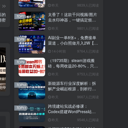
3W稳定被动收入【揭秘】
昨天
9839人已阅读
篇
店的
太香了！这款千问视频/图片
TOP7
秘密
去水印神器，一键搞定烦人
水印，本地完全免费，浏览
昨天
9801人已阅读
器拓展插件
AI副业一单8张+，免费接单
TOP8
渠道，小白照做月入2W【揭
秘】
14小时前
9764人已阅读
（19735期）steam游戏搬
TOP9
砖，每周收益20-80%，只需
操作1-2个小时，月入稳稳过
昨天
9753人已阅读
万，零风险长期做
新能源车行业深度解析：拆
TOP10
国学遇上AI！3分钟让国学视频破10万播放
粗暴有效！电商评论区引流，无店铺 + 精准 + 长期，懒人必备
解产业崛起根源，剖析行业
内卷与海外贸易争端现状
昨天
9667人已阅读
跨境建站实战必修课：
TOP11
Codex搭建WordPress站
点，关键词外链打造谷歌流
昨天
9546人已阅读
量阵地