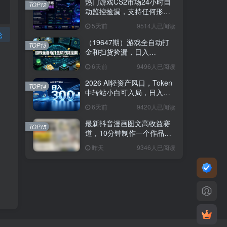
热门游戏CS2市场24小时自
TOP12
动监控捡漏，支持任何形式
对数据进行验证，简单易上
5天前
9514人已阅读
手，日入300+【揭秘】
论
（19647期）游戏全自动打
TOP13
金和扫货捡漏，日入
1000+，当天见收益，长期
6天前
9496人已阅读
可做！
2026 AI轻资产风口，Token
TOP14
中转站小白可入局，日入
300+
6天前
9420人已阅读
最新抖音漫画图文高收益赛
TOP15
道，10分钟制作一个作品，
稳拿创作者伙伴计划收益
昨天
9346人已阅读