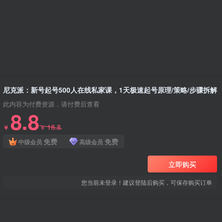
尼克派：新号起号500人在线私家课，1天极速起号原理/策略/步骤拆解
欢迎访问网创吧🏹
此内容为付费资源，请付费后查看
8.8
18.8
网创吧 | 专注优质VIP网课资源分享，市面
￥
￥
上收费几百几千的项目资源课程这里全部都
免费
免费
中级会员
高级会员
有！
🔰 内容涵盖网赚项目、引流技术、电商运
立即购买
营、脚本源码等资源，每日稳定更新10-20
优质付费资源课程！
您当前未登录！建议登陆后购买，可保存购买订单
🔰 本站VIP 限时特惠，￥28/月，￥98/年
(推广佣金50%)，￥198/永久 (推广佣金
80%)，全站资源免费下载，每天更新，欢
迎加入！