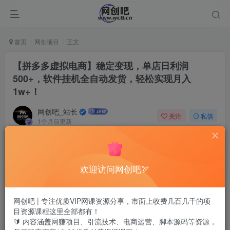
首页
网创项目
正文
【拼多多虚拟电商】稳定变现，单店日利润
500+，软件挂机全自动发货，轻松实现月入
1w+！
网创吧_站长
关注
私信
1个月前更新
0
3878
851
欢迎访问网创吧🏹
网创吧 | 专注优质VIP网课资源分享，市面上收费几百几千的项
目资源课程这里全部都有！
🔰 内容涵盖网赚项目、引流技术、电商运营、脚本源码等资源，
项目介绍