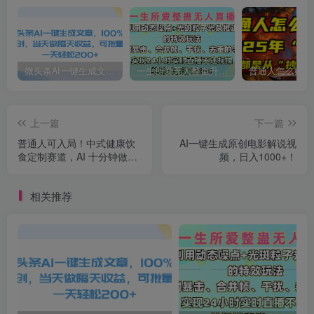
微头条AI一键生成文章，100%过原创，当天做隔天收益，可批量，一天轻松200+
一生所爱无人整蛊升级版9.0，利用动态噪点+光斑粒子光条推进的特效玩法，内附暴击、合并帧、干扰、去重的手法，实现24小时实时直播不违规操，单场日入1500+，小白也能无脑驾驭
上一篇
下一篇
普通人可入局！中式健康饮
AI一键生成原创电影解说视
食定制赛道，AI 十分钟做爆
频，日入1000+！
款，变现超给力
相关推荐