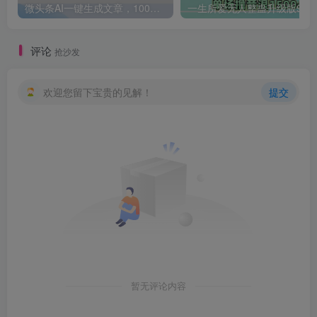
微头条AI一键生成文章，100%过原创，当天做隔天收益，可批量，一天轻松200+
一生所爱无人整蛊升级版9.0，利用动态噪点+光斑粒子光条推进的特效玩法，内附暴击、合并帧、干扰、去重的手法，实
评论
抢沙发
欢迎您留下宝贵的见解！
提交
暂无评论内容