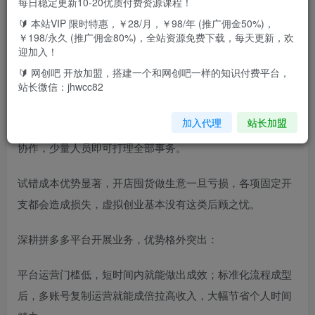
每日稳定更新10-20优质付费资源课程！
🔰 本站VIP 限时特惠，￥28/月，￥98/年 (推广佣金50%)，
想稳妥做副业增收，虚拟赛道是很不错的方向，毫无经验也
￥198/永久 (推广佣金80%)，全站资源免费下载，每天更新，欢
能轻松起步。不必追求超高收益上限，每年几W到几十W的
迎加入！
收入，足以满足日常增收需求。
🔰 网创吧 开放加盟，搭建一个和网创吧一样的知识付费平台，
站长微信：jhwcc82
项目核心亮点就是高盈利，前期几乎不用花费资金，八成以
加入代理
站长加盟
上都是纯利润，这是实体生意很难企及的水准。不需要多人
协作，少量人员即可打理全部事务。
试错成本优势显著，开店囤货做生意一旦亏损，各项固定开
支都会造成损失，虚拟创业基本没有这类后顾之忧。
深耕拼多多平台开展业务，优势格外突出：
平台运营门槛低，短时间内就能做出成效；标准化流程成型
后，多账号复制运营就能成倍拉高收入，大幅节省个人时间