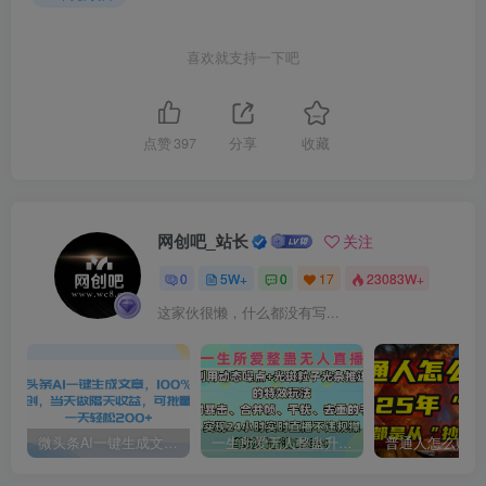
喜欢就支持一下吧
点赞
397
分享
收藏
网创吧_站长
关注
0
5W+
0
17
23083W+
这家伙很懒，什么都没有写...
微头条AI一键生成文章，100%过原创，当天做隔天收益，可批量，一天轻松200+
一生所爱无人整蛊升级版9.0，利用动态噪点+光斑粒子光条推进的特效玩法，内附暴击、合并帧、干扰、去重的手法，实现24小时实时直播不违规操，单场日入1500+，小白也能无脑驾驭