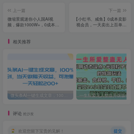
上一篇
下一篇
微缩景观迷你小人国AI视
【小红书、咸鱼】0成本卖影
频，爆款1000W+，0成本制
视会员，一天卖出上百单，
作全流程教学!
轻轻松松日入1000+
相关推荐
微头条AI一键生成文章，100%过原创，当天做隔天收益，可批量，一天轻松200+
一生所爱无人整蛊升级版9.0，利用动态噪点+光斑粒子光条推进的特效玩法，内附暴击、合并帧、干扰、去重的手法，实
评论
抢沙发
欢迎您留下宝贵的见解！
提交