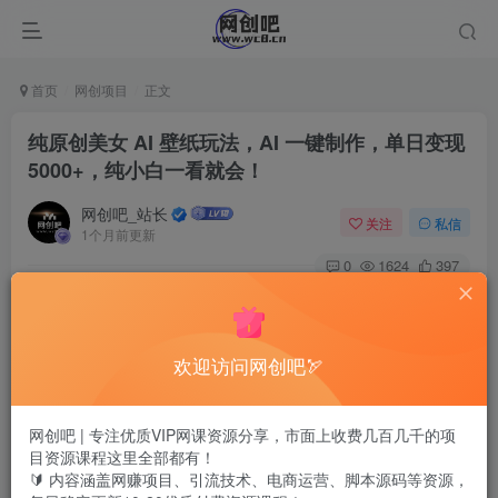
首页
网创项目
正文
纯原创美女 AI 壁纸玩法，AI 一键制作，单日变现
5000+，纯小白一看就会！
网创吧_站长
关注
私信
1个月前更新
0
1624
397
欢迎访问网创吧🏹
网创吧 | 专注优质VIP网课资源分享，市面上收费几百几千的项
目资源课程这里全部都有！
🔰 内容涵盖网赚项目、引流技术、电商运营、脚本源码等资源，