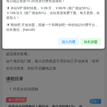
每日稳定更新10-20优质付费资源课程！
🔰 本站VIP 限时特惠，￥28/月，￥98/年 (推广佣金50%)，
￥198/永久 (推广佣金80%)，全站资源免费下载，每天更新，欢
项目介绍
迎加入！
🔰 网创吧 开放加盟，搭建一个和网创吧一样的知识付费平台，
团购达人，其实就是帮商家用超低价卖套餐，只要有人通过
站长微信：jhwcc82
你的链接购买并使用，你就能赚取佣金。
加入代理
站长加盟
许多新商户为了迅速提升知名度，吸引大量客流，都会推出
超划算的套餐。
这个项目低门槛，最大优势就是不用你自己手动来发，软件
全自动来发，轻松开启赚钱之路
课程目录
抖音全自动团购
付费资源
已售 1
抖音全自动团购达人新玩法，单日成交破5万+，低成本高收益！