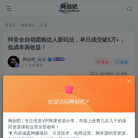
首页
网创项目
正文
抖音全自动团购达人新玩法，单日成交破5万+，
低成本高收益！
网创吧_站长
关注
私信
1个月前更新
0
9953
405
欢迎访问网创吧🏹
网创吧 | 专注优质VIP网课资源分享，市面上收费几百几千的项
目资源课程这里全部都有！
🔰 内容涵盖网赚项目、引流技术、电商运营、脚本源码等资源，