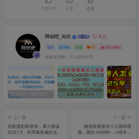
点赞
405
分享
收藏
网创吧_站长
关注
0
5W+
0
17
23108W+
这家伙很懒，什么都没有写...
微头条AI一键生成文章，100%过原创，当天做隔天收益，可批量，一天轻松200+
一生所爱无人整蛊升级版9.0，利用动态噪点+光斑粒子光条推进的特效玩法，内附暴击、合并帧、干扰、去重的手法，实现24小时实时直播不违规操，单场日入1500+，小白也能无脑驾驭
上一篇
下一篇
短剧漫剧新赛道，暴力掘金
微缩景观迷你小人国AI视
玩法7.0，利用最权威的去重
频，爆款1000W+，0成本制
技术，单日可收益最高1w+
作全流程教学!