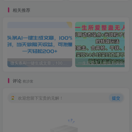
相关推荐
微头条AI一键生成文章，100%过原创，当天做隔天收益，可批量，一天轻松200+
一生所爱无人整蛊升级版9.0，利用动态噪点+光斑粒子光条推进的特效玩法，内附暴击、合并帧、干扰、去重的手法，实
评论
抢沙发
欢迎您留下宝贵的见解！
提交