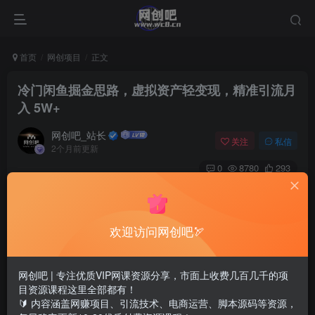
首页
网创项目
正文
冷门闲鱼掘金思路，虚拟资产轻变现，精准引流月
入 5W+
网创吧_站长
关注
私信
2个月前更新
0
8780
293
欢迎访问网创吧🏹
网创吧 | 专注优质VIP网课资源分享，市面上收费几百几千的项
目资源课程这里全部都有！
🔰 内容涵盖网赚项目、引流技术、电商运营、脚本源码等资源，