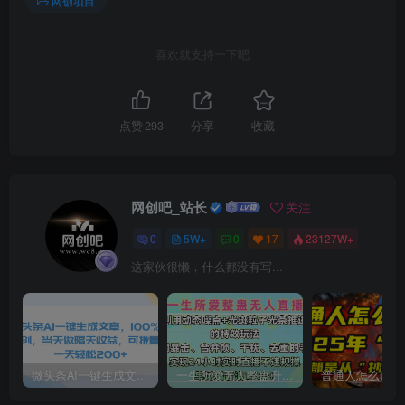
网创项目
喜欢就支持一下吧
点赞
293
分享
收藏
网创吧_站长
关注
0
5W+
0
17
23127W+
这家伙很懒，什么都没有写...
微头条AI一键生成文章，100%过原创，当天做隔天收益，可批量，一天轻松200+
一生所爱无人整蛊升级版9.0，利用动态噪点+光斑粒子光条推进的特效玩法，内附暴击、合并帧、干扰、去重的手法，实现24小时实时直播不违规操，单场日入1500+，小白也能无脑驾驭