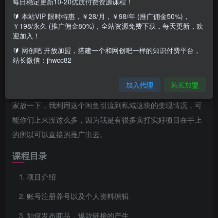
每日稳定更新10-20优质付费资源课程！
🔰 本站VIP 限时特惠，￥28/月，￥98/年 (推广佣金50%)，
￥198/永久 (推广佣金80%)，全站资源免费下载，每天更新，欢
迎加入！
🔰 网创吧 开放加盟，搭建一个和网创吧一样的知识付费平台，
项目介绍
站长微信：jhwcc82
大家好，我给大家带来的项目叫做：闲鱼引流掘金，虚拟变
加入代理
站长加盟
现新玩法，配合全网项目库，精准引流变现5W+；下面给大
家放一下，我利用这个闲鱼引流到私域这块的变现情况，可
能你们上来没这么多，因为我是有很多实打实好项目在手上
的所以可以直接的推广出去。
课程目录
项目介绍
账号注册养号以及个人资料编辑
如何发布商品，爆款链接的产生