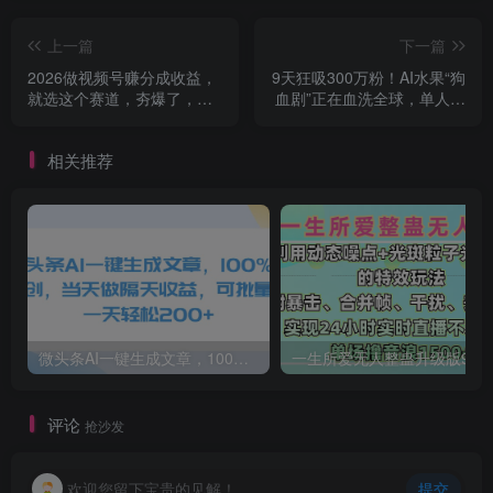
上一篇
下一篇
2026做视频号赚分成收益，
9天狂吸300万粉！AI水果“狗
就选这个赛道，夯爆了，轻
血剧”正在血洗全球，单人单
松日入1000+
机月入10万+
相关推荐
微头条AI一键生成文章，100%过原创，当天做隔天收益，可批量，一天轻松200+
一生所爱无人整蛊升级版9.0，利用动态噪点+光斑粒子光条推进的特效玩法，内附暴击、合并帧、干扰、去重的手法，实
评论
抢沙发
欢迎您留下宝贵的见解！
提交