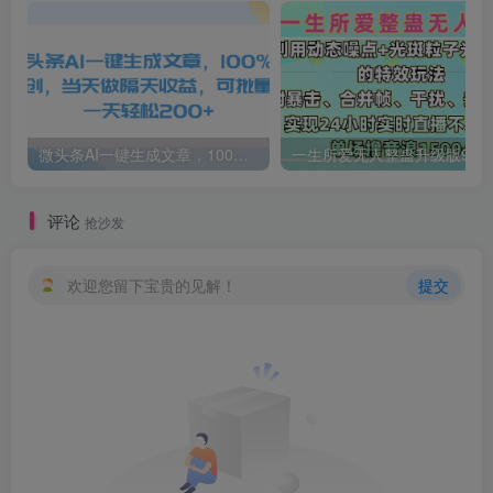
微头条AI一键生成文章，100%过原创，当天做隔天收益，可批量，一天轻松200+
一生所爱无人整蛊升级版9.0，利用动态噪点+光斑粒子光条推进的特效玩法，内附暴击、合并帧、干扰、去重的手法，实
评论
抢沙发
欢迎您留下宝贵的见解！
提交