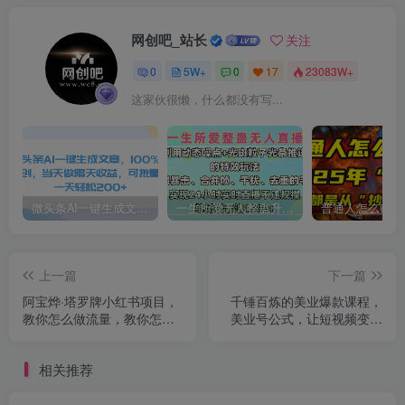
网创吧_站长
关注
0
5W+
0
17
23083W+
这家伙很懒，什么都没有写...
微头条AI一键生成文章，100%过原创，当天做隔天收益，可批量，一天轻松200+
一生所爱无人整蛊升级版9.0，利用动态噪点+光斑粒子光条推进的特效玩法，内附暴击、合并帧、干扰、去重的手法，实现24小时实时直播不违规操，单场日入1500+，小白也能无脑驾驭
上一篇
下一篇
阿宝烨·塔罗牌小红书项目，
千锤百炼的美业爆款课程，
教你怎么做流量，教你怎么
美业号公式，让短视频变现
变现 价值1700元
像呼吸一样简单
相关推荐