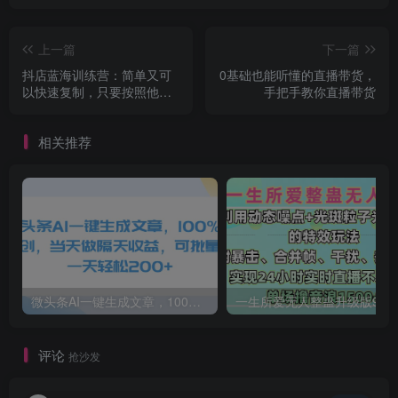
上一篇
下一篇
抖店蓝海训练营：简单又可
0基础也能听懂的直播带货，
以快速复制，只要按照他的
手把手教你直播带货
标准化去执行就可以赚钱！
相关推荐
微头条AI一键生成文章，100%过原创，当天做隔天收益，可批量，一天轻松200+
一生所爱无人整蛊升级版9.0，利用动态噪点+光斑粒子光条推进的特效玩法，内附暴击、合并帧、干扰、去重的手法，实
评论
抢沙发