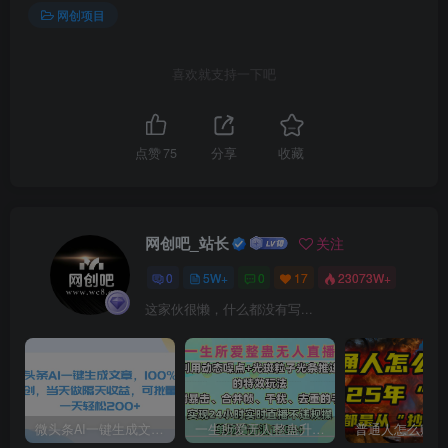
网创项目
喜欢就支持一下吧
点赞
75
分享
收藏
网创吧_站长
关注
0
5W+
0
17
23073W+
这家伙很懒，什么都没有写...
微头条AI一键生成文章，100%过原创，当天做隔天收益，可批量，一天轻松200+
一生所爱无人整蛊升级版9.0，利用动态噪点+光斑粒子光条推进的特效玩法，内附暴击、合并帧、干扰、去重的手法，实现24小时实时直播不违规操，单场日入1500+，小白也能无脑驾驭