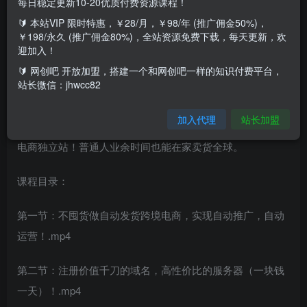
每日稳定更新10-20优质付费资源课程！
🔰 本站VIP 限时特惠，￥28/月，￥98/年 (推广佣金50%)，
课程介绍：
￥198/永久 (推广佣金80%)，全站资源免费下载，每天更新，欢
迎加入！
课程来自一起赚美金的无货源自动化跨境独立站。本教程仅
🔰 网创吧 开放加盟，搭建一个和网创吧一样的知识付费平台，
供参考，不能提供插件，感兴趣可官方自行购买。手把手教
站长微信：jhwcc82
你，零基础一小时搭建自己的跨境商城，一件代发，一键铺
加入代理
站长加盟
货，Facebook自动营销，自动完成订单，会自动盈利的跨境
电商独立站！普通人业余时间也能在家卖货全球。
课程目录：
第一节：不囤货做自动发货跨境电商，实现自动推广，自动
运营！.mp4
第二节：注册价值千刀的域名，高性价比的服务器（一块钱
一天）！.mp4