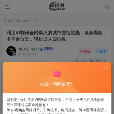
首页
网创项目
正文
利用Ai制作全网爆火的城市微缩胶囊，条条爆款，
多平台分发，轻松日入四位数
网创吧_站长
关注
私信
12个月前更新
0
9790
551
欢迎访问网创吧🏹
网创吧 | 专注优质VIP网课资源分享，市面上收费几百几千的项
目资源课程这里全部都有！
🔰 内容涵盖网赚项目、引流技术、电商运营、脚本源码等资源，