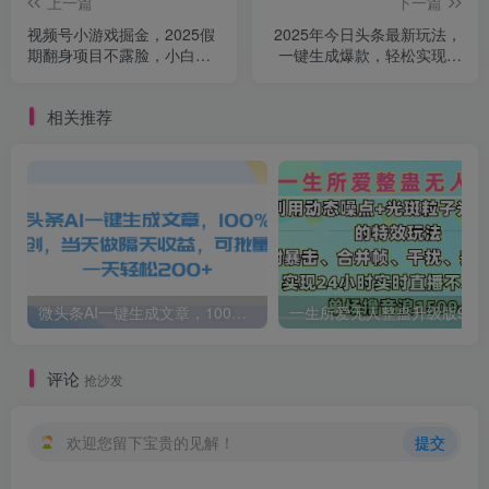
上一篇
下一篇
视频号小游戏掘金，2025假
2025年今日头条最新玩法，
期翻身项目不露脸，小白上
一键生成爆款，轻松实现矩
手快
阵日入3000+
相关推荐
微头条AI一键生成文章，100%过原创，当天做隔天收益，可批量，一天轻松200+
一生所爱无人整蛊升级版9.0，利用动态噪点+光斑粒子光条推进的特效玩法，内附暴击、合并帧、干扰、去重的手法，实
评论
抢沙发
欢迎您留下宝贵的见解！
提交