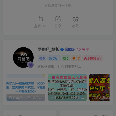
喜欢就支持一下吧
点赞
551
分享
收藏
网创吧_站长
关注
0
5W+
0
17
23058W+
这家伙很懒，什么都没有写...
微头条AI一键生成文章，100%过原创，当天做隔天收益，可批量，一天轻松200+
一生所爱无人整蛊升级版9.0，利用动态噪点+光斑粒子光条推进的特效玩法，内附暴击、合并帧、干扰、去重的手法，实现24小时实时直播不违规操，单场日入1500+，小白也能无脑驾驭