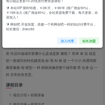
每日稳定更新10-20优质付费资源课程！
🔰 本站VIP 限时特惠，￥28/月，￥98/年 (推广佣金50%)，
￥198/永久 (推广佣金80%)，全站资源免费下载，每天更新，欢
项目介绍
迎加入！
🔰 网创吧 开放加盟，搭建一个和网创吧一样的知识付费平台，
大家好， 今天 给 大家分享的 项 目是《用 Ai 制作全网爆火
站长微信：jhwcc82
的城市微 缩 胶囊， 条条爆款， 多平台分 发 ， 疯 狂 涨 粉
变现 》 最近刷小某 书 的 时 候刷到一 组图 ， 从我看到的第
加入代理
站长加盟
一眼起 让 我的拇指停 了下来， 非常的新奇有 创 意。 这 一
类 作品叫做城市胶囊什么是成是胶 囊呢？ 简单 来 说 就是
把一座城市的特色建筑地 标 用 AI 画 进 一个小小 的透明胶
囊里像微 缩 模型一 样 精致就像把整个城市都 带 在身 边 一
样 非常的有意思。
课程目录
项目介绍＋前期准备
项目实操＋变现方式