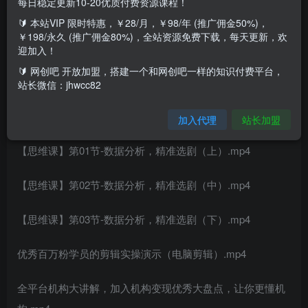
每日稳定更新10-20优质付费资源课程！
课程内容：
🔰 本站VIP 限时特惠，￥28/月，￥98/年 (推广佣金50%)，
￥198/永久 (推广佣金80%)，全站资源免费下载，每天更新，欢
2022年阿伟老师新年茶话会，展望2022年影视剪辑行业.mp4
迎加入！
🔰 网创吧 开放加盟，搭建一个和网创吧一样的知识付费平台，
【头部学员分享】快手变现的多种模式.mp4
站长微信：jhwcc82
【学员分享】1天涨粉百万的账号主-咏梅追剧运营分享.mp4
加入代理
站长加盟
【思维课】第01节-数据分析，精准选剧（上）.mp4
【思维课】第02节-数据分析，精准选剧（中）.mp4
【思维课】第03节-数据分析，精准选剧（下）.mp4
优秀百万粉学员的剪辑实操演示（电脑剪辑）.mp4
全平台机构大讲解，加入机构变现优秀大盘点，让你更懂机