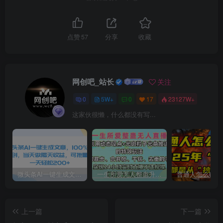
点赞
57
分享
收藏
网创吧_站长
关注
0
5W+
0
17
23127W+
这家伙很懒，什么都没有写...
微头条AI一键生成文章，100%过原创，当天做隔天收益，可批量，一天轻松200+
一生所爱无人整蛊升级版9.0，利用动态噪点+光斑粒子光条推进的特效玩法，内附暴击、合并帧、干扰、去重的手法，实现24小时实时直播不违规操，单场日入1500+，小白也能无脑驾驭
上一篇
下一篇