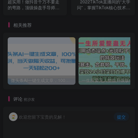
超实用！做抖音千万不要走
2022TikTok直播间的“大学
的弯路，顶级操盘手导师毫
问”，掌握TikTok核心技术，
无保留传授干货
抓住全球直播时代的红利
相关推荐
微头条AI一键生成文章，100%过原创，当天做隔天收益，可批量，一天轻松200+
一生所爱无人整蛊升级版9.0，利用动态噪点+光斑粒子光条推进的特效玩法，内附暴击、合并帧、干扰、去重的手法，实
评论
抢沙发
欢迎您留下宝贵的见解！
提交