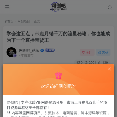
首页
网创项目
正文
学会这五点，带走月销千万的流量秘籍，你也能成
为下一个直播带货王
网创吧_站长
关注
私信
4年前发布
0
2001
139
欢迎访问网创吧🏹
网创吧 | 专注优质VIP网课资源分享，市面上收费几百几千的项
目资源课程这里全部都有！
🔰 内容涵盖网赚项目、引流技术、电商运营、脚本源码等资源，