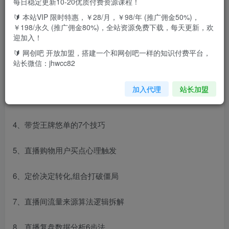
每日稳定更新10-20优质付费资源课程！
🔰 本站VIP 限时特惠，￥28/月，￥98/年 (推广佣金50%)，
直播带货王是如何炼成的：
￥198/永久 (推广佣金80%)，全站资源免费下载，每天更新，欢
迎加入！
1、开通直播的门槛:人货场
🔰 网创吧 开放加盟，搭建一个和网创吧一样的知识付费平台，
站长微信：jhwcc82
2、成为优秀主播的必备条件
加入代理
站长加盟
3、金牌主播带货日大话术全流程
4、带货王牌悠单的7个技巧
5、直播购物用户买点心理触发
6、定价决定转化,组合打破僵局
7、直播间流量来源算法逻辑拆解
8、直播复盘数据分析6步法