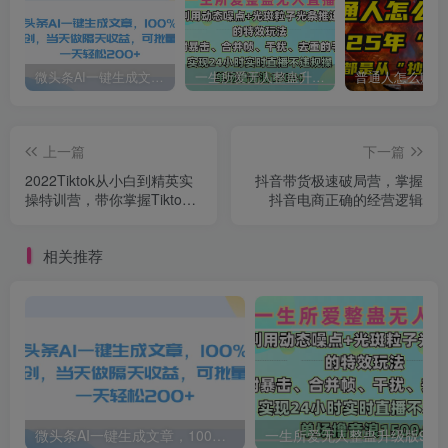
微头条AI一键生成文章，100%过原创，当天做隔天收益，可批量，一天轻松200+
一生所爱无人整蛊升级版9.0，利用动态噪点+光斑粒子光条推进的特效玩法，内附暴击、合并帧、干扰、去重的手法，实现24小时实时直播不违规操，单场日入1500+，小白也能无脑驾驭
上一篇
下一篇
2022Tiktok从小白到精英实
抖音带货极速破局营，掌握
操特训营，带你掌握Tiktok
抖音电商正确的经营逻辑
账号运营
相关推荐
微头条AI一键生成文章，100%过原创，当天做隔天收益，可批量，一天轻松200+
一生所爱无人整蛊升级版9.0，利用动态噪点+光斑粒子光条推进的特效玩法，内附暴击、合并帧、干扰、去重的手法，实