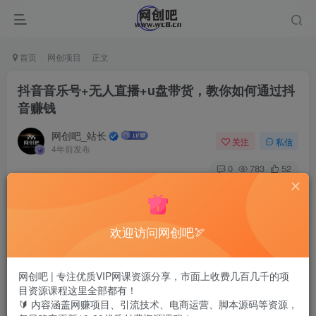
首页
网创项目
正文
抖音音乐号+无人直播+u盘带货，教你如何通过抖
音赚钱
网创吧_站长
关注
私信
4年前发布
0
783
52
欢迎访问网创吧🏹
网创吧 | 专注优质VIP网课资源分享，市面上收费几百几千的项
目资源课程这里全部都有！
🔰 内容涵盖网赚项目、引流技术、电商运营、脚本源码等资源，