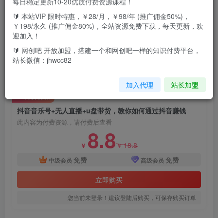
每日稳定更新10-20优质付费资源课程！
🔰 本站VIP 限时特惠，￥28/月，￥98/年 (推广佣金50%)，
抖音音乐号+无人直播+u盘带货，教你如何通过抖音赚钱
￥198/永久 (推广佣金80%)，全站资源免费下载，每天更新，欢
迎加入！
课程内容主要包括教你注册抖音账户，养号，剪辑音乐作
🔰 网创吧 开放加盟，搭建一个和网创吧一样的知识付费平台，
品，电脑无人直播，理论技术，让你少走弯路，尽快吸粉上
站长微信：jhwcc82
热门，私域引流卖U盘
加入代理
站长加盟
付费资源
抖音音乐号+无人直播+u盘带货，教你如何通过抖音赚钱
此内容为付费资源，请付费后查看
8.8
18.8
￥
￥
免费
免费
中级会员
高级会员
立即购买
您当前未登录！建议登陆后购买，可保存购买订单