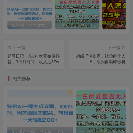
微头条AI一键生成文章，100%过原创，当天做隔天收益，可批量，一天轻松200+
一生所爱无人整蛊升级版9.0，利用动态噪点+光斑粒子光条推进的特效玩法，内附暴击、合并帧、干扰、去重的手法，实现24小时实时直播不违规操，单场日入1500+，小白也能无脑驾驭
上一篇
下一篇
起号日记：从0粉丝开始做抖
超级IP轻创圈，让你的个人
音，3个月时间，收入近37w
IP，成为自动印钞机
相关推荐
微头条AI一键生成文章，100%过原创，当天做隔天收益，可批量，一天轻松200+
一生所爱无人整蛊升级版9.0，利用动态噪点+光斑粒子光条推进的特效玩法，内附暴击、合并帧、干扰、去重的手法，实