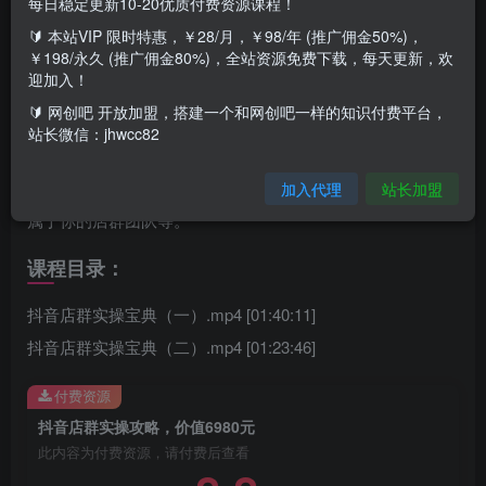
每日稳定更新10-20优质付费资源课程！
🔰 本站VIP 限时特惠，￥28/月，￥98/年 (推广佣金50%)，
￥198/永久 (推广佣金80%)，全站资源免费下载，每天更新，欢
课程介绍：
迎加入！
🔰 网创吧 开放加盟，搭建一个和网创吧一样的知识付费平台，
详细解析抖音店群的玩法。主要内容包括：抖音小店的前景
站长微信：jhwcc82
认知、入驻技巧、基础设置与店铺维护、选品思路与渠道、
正确选品、上架与破零、售后的处理与达人资源维护、建立
加入代理
站长加盟
属于你的店群团队等。
课程目录：
抖音店群实操宝典（一）.mp4 [01:40:11]
抖音店群实操宝典（二）.mp4 [01:23:46]
付费资源
抖音店群实操攻略，价值6980元
此内容为付费资源，请付费后查看