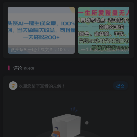
微头条AI一键生成文章，100%过原创，当天做隔天收益，可批量，一天轻松200+
一生所爱无人整蛊升级版9.0，利用动态噪点+光斑粒子光条推进的特效玩法，内附暴击、合并帧、干扰、去重的手法，实
评论
抢沙发
欢迎您留下宝贵的见解！
提交