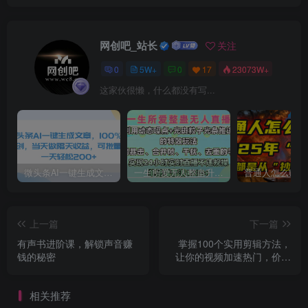
网创吧_站长
关注
0
5W+
0
17
23073W+
这家伙很懒，什么都没有写...
微头条AI一键生成文章，100%过原创，当天做隔天收益，可批量，一天轻松200+
一生所爱无人整蛊升级版9.0，利用动态噪点+光斑粒子光条推进的特效玩法，内附暴击、合并帧、干扰、去重的手法，实现24小时实时直播不违规操，单场日入1500+，小白也能无脑驾驭
上一篇
下一篇
有声书进阶课，解锁声音赚
掌握100个实用剪辑方法，
钱的秘密
让你的视频加速热门，价值
999元
相关推荐