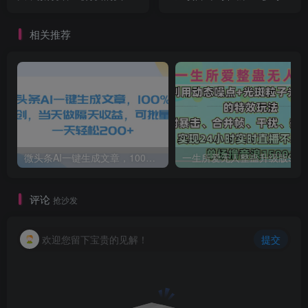
型打法
撸【详细教程】
相关推荐
微头条AI一键生成文章，100%过原创，当天做隔天收益，可批量，一天轻松200+
一生所爱无人整蛊升级版9.0，利用动态噪点+光斑粒子光条推进的特效玩法，内附暴击、合并帧、干扰、去重的手法，实
评论
抢沙发
欢迎您留下宝贵的见解！
提交