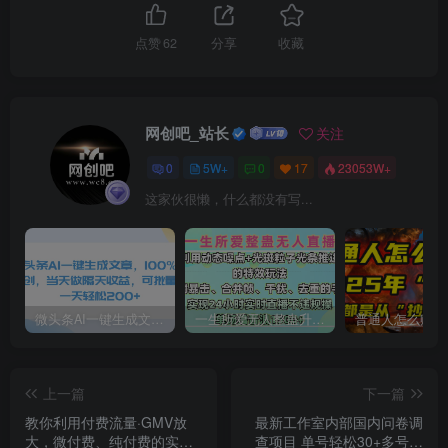
点赞
62
分享
收藏
网创吧_站长
关注
0
5W+
0
17
23053W+
这家伙很懒，什么都没有写...
微头条AI一键生成文章，100%过原创，当天做隔天收益，可批量，一天轻松200+
一生所爱无人整蛊升级版9.0，利用动态噪点+光斑粒子光条推进的特效玩法，内附暴击、合并帧、干扰、去重的手法，实现24小时实时直播不违规操，单场日入1500+，小白也能无脑驾驭
上一篇
下一篇
教你利用付费流量·GMV放
最新工作室内部国内问卷调
大，微付费、纯付费的实战
查项目 单号轻松30+多号多