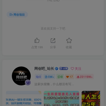
THE END
网创项目
喜欢就支持一下吧
点赞
199
分享
收藏
网创吧_站长
关注
0
5W+
0
17
23119W+
这家伙很懒，什么都没有写...