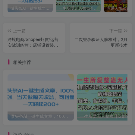
微头条AI一键生成文章，100%过原创，当天做隔天收益，可批量，一天轻松200+
一生所爱无人整蛊升级版9.0，利用动态噪点+光斑粒子光条推进的特效玩法，内附暴击、合并帧、干扰、去重的手法，实现24小时实时直播不违规操，单场日入1500+，小白也能无脑驾驭
上一篇
下一篇
跨境电商/Shopee虾皮/运营
二次登录验证人脸核对，2月
实战训练营：店铺设置装修
更新技术
规划选品 上架实操等等
相关推荐
微头条AI一键生成文章，100%过原创，当天做隔天收益，可批量，一天轻松200+
一生所爱无人整蛊升级版9.0，利用动态噪点+光斑粒子光条推进的特效玩法，内附暴击、合并帧、干扰、去重的手法，实
评论
抢沙发