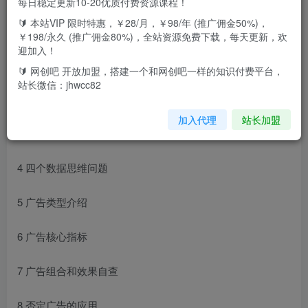
每日稳定更新10-20优质付费资源课程！
🔰 本站VIP 限时特惠，￥28/月，￥98/年 (推广佣金50%)，
课程大纲
￥198/永久 (推广佣金80%)，全站资源免费下载，每天更新，欢
迎加入！
1 开篇课
🔰 网创吧 开放加盟，搭建一个和网创吧一样的知识付费平台，
站长微信：jhwcc82
2 关键词下载和分析
加入代理
站长加盟
3 曝光规则和写作技巧
4 四个数据思维问题
5 广告类型介绍
6 广告核心指标
7 广告组合和效果自查
8 否定广告的应用