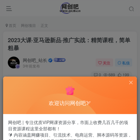
首页
网创项目
正文
2023大课·亚马逊新品·推广实战：精简课程，简单
粗暴
网创吧_站长
关注
私信
3年前发布
0
689
199
欢迎访问网创吧🏹
网创吧 | 专注优质VIP网课资源分享，市面上收费几百几千的项
目资源课程这里全部都有！
🔰 内容涵盖网赚项目、引流技术、电商运营、脚本源码等资源，