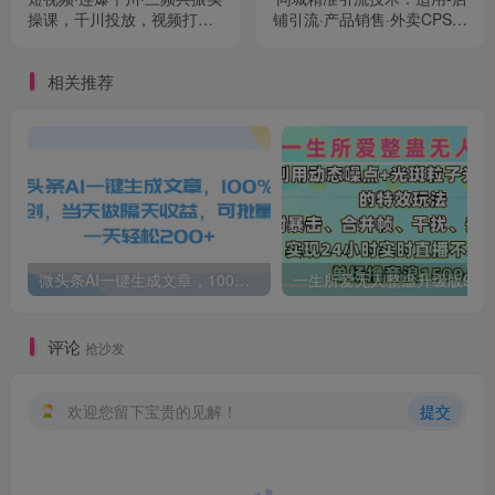
操课，千川投放，视频打爆
铺引流·产品销售·外卖CPS推
讲解
广·本地公众号 等
相关推荐
微头条AI一键生成文章，100%过原创，当天做隔天收益，可批量，一天轻松200+
一生所爱无人整蛊升级版9.0，利用动态噪点+光斑粒子光条推进的特效玩法，内附暴击、合并帧、干扰、去重的手法，实
评论
抢沙发
欢迎您留下宝贵的见解！
提交