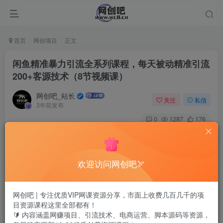
首页
网创项目
正文
闲鱼精准暴力引流全系列课程，每天被动精准引流
200+客源技术（8节视频课）
网创吧_站长
关注
私信
3年前发布
0
1287
176
欢迎访问网创吧🏹
网创吧 | 专注优质VIP网课资源分享，市面上收费几百几千的项
目资源课程这里全部都有！
🔰 内容涵盖网赚项目、引流技术、电商运营、脚本源码等资源，