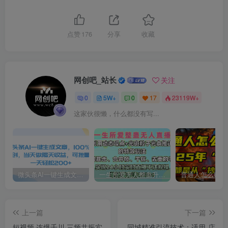
点赞
176
分享
收藏
网创吧_站长
关注
0
5W+
0
17
23119W+
这家伙很懒，什么都没有写...
微头条AI一键生成文章，100%过原创，当天做隔天收益，可批量，一天轻松200+
一生所爱无人整蛊升级版9.0，利用动态噪点+光斑粒子光条推进的特效玩法，内附暴击、合并帧、干扰、去重的手法，实现24小时实时直播不违规操，单场日入1500+，小白也能无脑驾驭
上一篇
下一篇
短视频·连爆千川·三频共振实
同城精准引流技术：适用-店