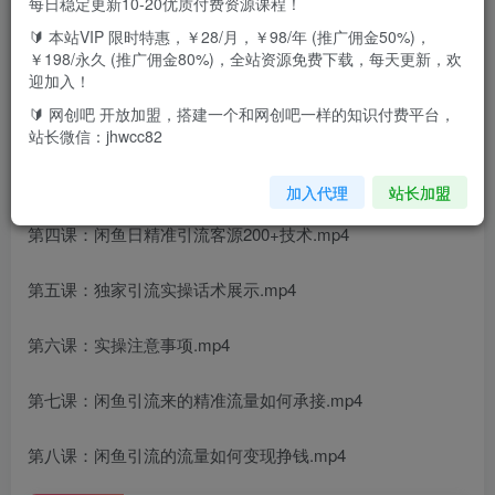
每日稳定更新10-20优质付费资源课程！
课程目录：
🔰 本站VIP 限时特惠，￥28/月，￥98/年 (推广佣金50%)，
￥198/永久 (推广佣金80%)，全站资源免费下载，每天更新，欢
第一课：闲鱼高权重账号注册.mp4
迎加入！
🔰 网创吧 开放加盟，搭建一个和网创吧一样的知识付费平台，
第二课：闲鱼账号养号.mp4
站长微信：jhwcc82
第三课：闲鱼账号资料编辑.mp4
加入代理
站长加盟
第四课：闲鱼日精准引流客源200+技术.mp4
第五课：独家引流实操话术展示.mp4
第六课：实操注意事项.mp4
第七课：闲鱼引流来的精准流量如何承接.mp4
第八课：闲鱼引流的流量如何变现挣钱.mp4