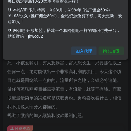
每日稳定更新10-20优质付费资源课程！
🔰 本站VIP 限时特惠，￥28/月，￥98/年 (推广佣金50%)，
利用男性好涩特征暴力快速引流，完美解决收付款频繁问
￥198/永久 (推广佣金80%)，全站资源免费下载，每天更新，欢
题，实测暴力，长期稳定。
迎加入！
🔰 网创吧 开放加盟，搭建一个和网创吧一样的知识付费平台，
通过搬运美女视频，到这些有大流量的平台，然后通过方法
站长微信：jhwcc82
引导客户加我们的公众号，成交我们的虚拟产品和实物产
加入代理
站长加盟
品。都是正规合法合规的。男人好色，女人爱美，老人怕
死，小孩爱聪明，穷人想暴富，富人想长生，只要抓住以上
任何一点，绝对能做出一个非常高利润的项目。今天这个项
目也就是围绕第一点做的。流量所在之地，金钱必将追随。
做任何互联网项目都需要流量，有流量，就等于有钱。而获
取流量最简单的渠道就是获取男粉。男粉喜欢看什么，相信
我不用说大部分人都懂的。
规避了微信的加人频繁和收款限制问题。
付费资源