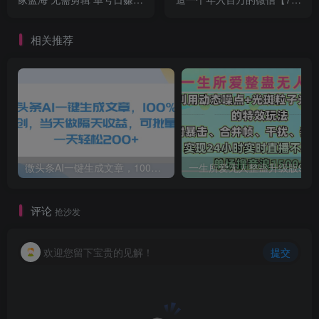
100～500 (可批量矩阵)
视频课】
相关推荐
微头条AI一键生成文章，100%过原创，当天做隔天收益，可批量，一天轻松200+
一生所爱无人整蛊升级版9.0，利用动态噪点+光斑粒子光条推进的特效玩法，内附暴击、合并帧、干扰、去重的手法，实
评论
抢沙发
欢迎您留下宝贵的见解！
提交