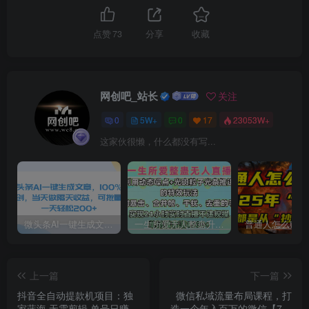
点赞
73
分享
收藏
网创吧_站长
关注
0
5W+
0
17
23053W+
这家伙很懒，什么都没有写...
微头条AI一键生成文章，100%过原创，当天做隔天收益，可批量，一天轻松200+
一生所爱无人整蛊升级版9.0，利用动态噪点+光斑粒子光条推进的特效玩法，内附暴击、合并帧、干扰、去重的手法，实现24小时实时直播不违规操，单场日入1500+，小白也能无脑驾驭
上一篇
下一篇
抖音全自动提款机项目：独
微信私域流量布局课程，打
家蓝海 无需剪辑 单号日赚
造一个年入百万的微信【7节