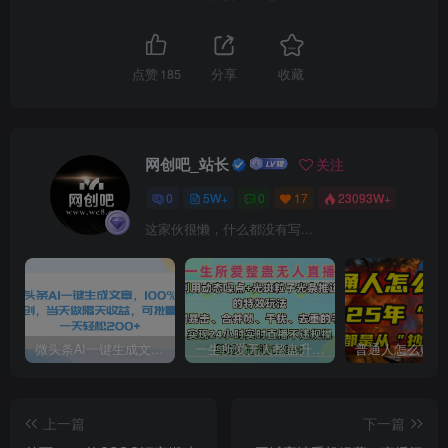
点赞
185
分享
收藏
网创吧_站长
关注
0
5W+
0
17
23093W+
这家伙很懒，什么都没有写...
微头条AI一键生成文章，100%过原创，当天做隔天收益，可批量，一天轻松200+
一生所爱无人整蛊升级版9.0，利用动态噪点+光斑粒子光条推进的特效玩法，内附暴击、合并帧、干扰、去重的手法，实现24小时实时直播不违规操，单场日入1500+，小白也能无脑驾驭
上一篇
下一篇