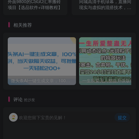
外面9800的CSGO汇率搬砖
同城高清手机绿幕，直播间
项目【选品软件+详细教程】
现实与虚拟的混搭技术，老
板商家必看
相关推荐
微头条AI一键生成文章，100%过原创，当天做隔天收益，可批量，一天轻松200+
一生所爱无人整蛊升级版9.0，利用动态噪点+光斑粒子光条推进的特效玩法，内附暴击、合并帧、干扰、去重的手法，实
评论
抢沙发
欢迎您留下宝贵的见解！
提交