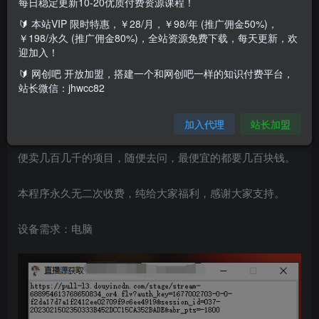
每日稳定更新10-20优质付费资源课程！
项目原理：
🔰 本站VIP 限时特惠，￥28/月，￥98/年 (推广佣金50%)，
￥198/永久 (推广佣金80%)，全站资源免费下载，每天更新，欢
无人直播界的黑科技，可以实时转播抖音的直播，转播到其
迎加入！
他平台直播，简单操作易懂，电脑就可以操作。
🔰 网创吧 开放加盟，搭建一个和网创吧一样的知识付费平台，
站长微信：jhwcc82
本直播源解析工具支持解析全网31种平台的直播源获取
加入代理
站长加盟
全网最强终极版本5.0工具+使用教程，送给大家了，外面随
便卖几百几千的项目，随便去问，最便宜的都要几百块钱。
本程序永久无二次收费，纯给大家福利，感谢大家支持。
设备需求：电脑