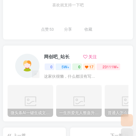
喜欢就支持一下吧
点赞
53
分享
收藏
网创吧_站长
关注
0
5W+
0
17
23111W+
这家伙很懒，什么都没有写...
微头条AI一键生成文章，100%过原创，当天做隔天收益，可批量，一天轻松200+
一生所爱无人整蛊升级版9.0，利用动态噪点+光斑粒子光条推进的特效玩法，内附暴击、合并帧、干扰、去重的手法，实现24小时实时直播不违规操，单场日入1500+，小白也能无脑驾驭
上一篇
下一篇