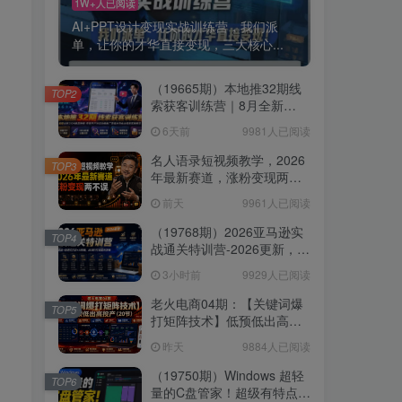
1W+人已阅读
AI+PPT设计变现实战训练营，我们派
单，让你的才华直接变现，三大核心...
（19665期）本地推32期线
TOP2
索获客训练营｜8月全新
2026投放教程，来客开户冷
6天前
9981人已阅读
启动搜索广告素材优化全链
路实操教学
名人语录短视频教学，2026
TOP3
年最新赛道，涨粉变现两不
误
前天
9961人已阅读
（19768期）2026亚马逊实
TOP4
战通关特训营-2026更新，多
维选品+渐进式打法+AI应
3小时前
9929人已阅读
用，从0到1打造盈利店铺
老火电商04期：【关键词爆
TOP5
打矩阵技术】低预低出高投
产（20节）
昨天
9884人已阅读
（19750期）Windows 超轻
TOP6
量的C盘管家！超级有特点，