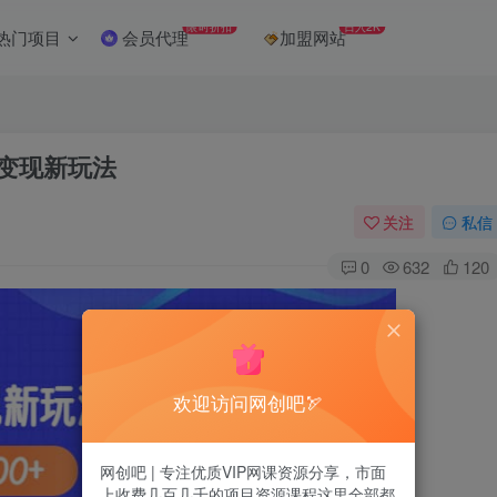
限时折扣
日入2K
热门项目
会员代理
加盟网站
序变现新玩法
关注
私信
0
632
120
欢迎访问网创吧🏹
网创吧 | 专注优质VIP网课资源分享，市面
上收费几百几千的项目资源课程这里全部都