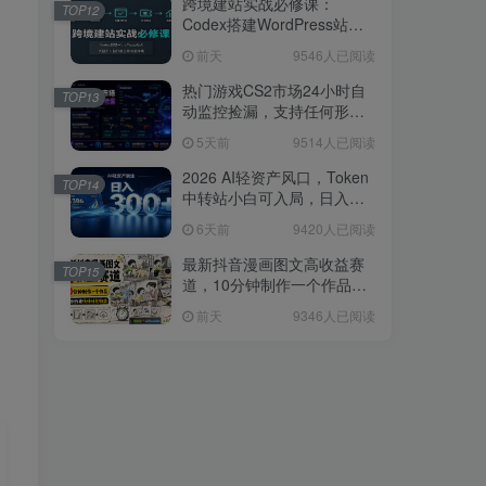
跨境建站实战必修课：
TOP12
Codex搭建WordPress站
点，关键词外链打造谷歌流
前天
9546人已阅读
量阵地
热门游戏CS2市场24小时自
TOP13
动监控捡漏，支持任何形式
对数据进行验证，简单易上
5天前
9514人已阅读
手，日入300+【揭秘】
2026 AI轻资产风口，Token
TOP14
中转站小白可入局，日入
300+
6天前
9420人已阅读
最新抖音漫画图文高收益赛
TOP15
道，10分钟制作一个作品，
稳拿创作者伙伴计划收益
前天
9346人已阅读