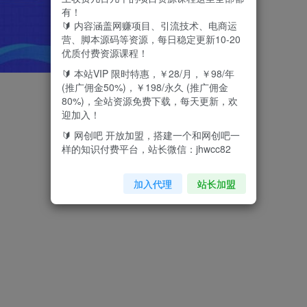
有！
🔰 内容涵盖网赚项目、引流技术、电商运
营、脚本源码等资源，每日稳定更新10-20
优质付费资源课程！
🔰 本站VIP 限时特惠，￥28/月，￥98/年
(推广佣金50%)，￥198/永久 (推广佣金
80%)，全站资源免费下载，每天更新，欢
迎加入！
🔰 网创吧 开放加盟，搭建一个和网创吧一
样的知识付费平台，站长微信：jhwcc82
加入代理
站长加盟