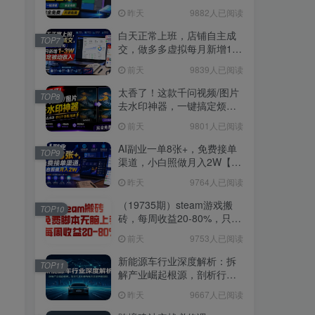
支持磁盘分析及清理提醒，
昨天
9882人已阅读
2M大小体积，完全免费 C盘
管家
白天正常上班，店铺自主成
TOP7
交，做多多虚拟每月新增1-
3W稳定被动收入【揭秘】
前天
9839人已阅读
太香了！这款千问视频/图片
TOP8
去水印神器，一键搞定烦人
水印，本地完全免费，浏览
前天
9801人已阅读
器拓展插件
AI副业一单8张+，免费接单
TOP9
渠道，小白照做月入2W【揭
秘】
昨天
9764人已阅读
（19735期）steam游戏搬
TOP10
砖，每周收益20-80%，只需
操作1-2个小时，月入稳稳过
前天
9753人已阅读
万，零风险长期做
新能源车行业深度解析：拆
TOP11
解产业崛起根源，剖析行业
内卷与海外贸易争端现状
昨天
9667人已阅读