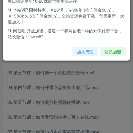
每日稳定更新10-20优质付费资源课程！
🔰 本站VIP 限时特惠，￥28/月，￥98/年 (推广佣金50%)，
本课程无水印，方便做虚拟资源的赚友！
￥198/永久 (推广佣金80%)，全站资源免费下载，每天更新，欢
迎加入！
课程目录
🔰 网创吧 开放加盟，搭建一个和网创吧一样的知识付费平台，
站长微信：jhwcc82
01.第一课：普通人如如何在视频号掘金.mp4
加入代理
站长加盟
02.第二节课：如何快速注册多个视频号.mp4
03.第三节课：如何养一个高权重的账号.mp4
04.第四节课：如何开通商品橱窗上架产品.mov
05.第五节课：如何混剪短视频破播放.mov
06.第六节课：如何做预约首播上百人在线.mov
07.第七节课：如何小成本在家搭建直播间.mp4