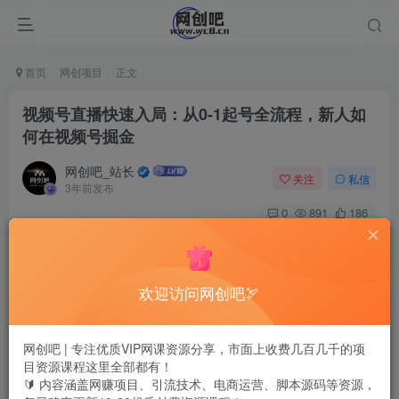
首页
网创项目
正文
视频号直播快速入局：从0-1起号全流程，新人如
何在视频号掘金
网创吧_站长
关注
私信
3年前发布
0
891
186
欢迎访问网创吧🏹
网创吧 | 专注优质VIP网课资源分享，市面上收费几百几千的项
目资源课程这里全部都有！
🔰 内容涵盖网赚项目、引流技术、电商运营、脚本源码等资源，