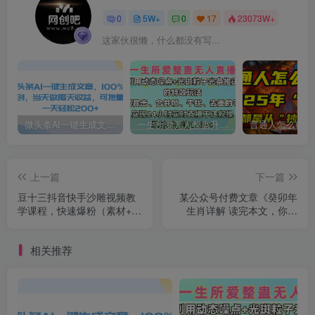
0
5W+
0
17
23073W+
这家伙很懒，什么都没有写...
微头条AI一键生成文章，100%过原创，当天做隔天收益，可批量，一天轻松200+
一生所爱无人整蛊升级版9.0，利用动态噪点+光斑粒子光条推进的特效玩法，内附暴击、合并帧、干扰、去重的手法，实现24小时实时直播不违规操，单场日入1500+，小白也能无脑驾驭
上一篇
下一篇
豆十三抖音快手沙雕视频教
某公众号付费文章《癸卯年
学课程，快速爆粉（素材+插
生肖详解 读完本文，你的
件+视频）
2023年肯定会大富大贵》
相关推荐