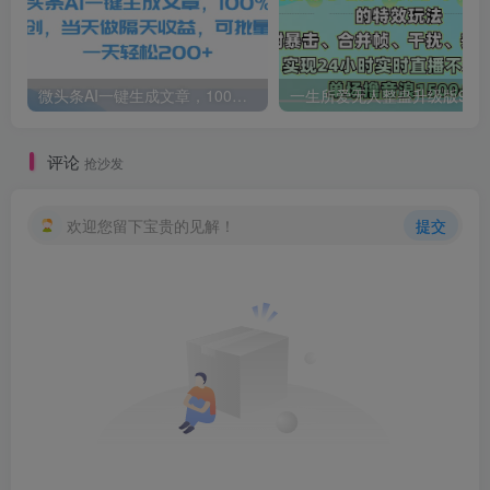
微头条AI一键生成文章，100%过原创，当天做隔天收益，可批量，一天轻松200+
一生所爱无人整蛊升级版9.0，利用动态噪点+光斑粒子光条推进的特效玩法，内附暴击、合并帧、干扰、去重的手法，实
评论
抢沙发
欢迎您留下宝贵的见解！
提交