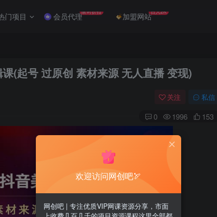
限时折扣
日入2K
热门项目
会员代理
加盟网站
课(起号 过原创 素材来源 无人直播 变现)
关注
私信
0
1996
153
欢迎访问网创吧🏹
网创吧 | 专注优质VIP网课资源分享，市面
上收费几百几千的项目资源课程这里全部都