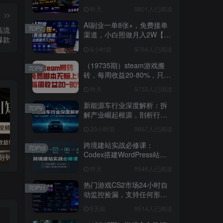
水印，本地完全免费，浏览
昨天
9801人已阅读
器拓展插件
篇
AI副业一单8张+，免费接单
TOP7
高流
渠道，小白照做月入2W【揭
爆款
秘】
8小时前
9764人已阅读
（19735期）steam游戏搬
TOP8
砖，每周收益20-80%，只需
操作1-2个小时，月入稳稳过
昨天
9753人已阅读
万，零风险长期做
新能源车行业深度解析：拆
TOP9
解产业崛起根源，剖析行业
内卷与海外贸易争端现状
20小时前
9667人已阅读
跨境建站实战必修课：
TOP10
Codex搭建WordPress站
国学遇上AI！3分钟让国学视频破10万播放
粗暴有效！电商评论区引流，无店铺 + 精准 + 长期，懒人必备
点，关键词外链打造谷歌流
昨天
9546人已阅读
量阵地
热门游戏CS2市场24小时自
TOP11
动监控捡漏，支持任何形式
对数据进行验证，简单易上
5天前
9514人已阅读
手，日入300+【揭秘】