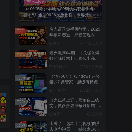
9981人已阅读
（19665期）本地推32期线索获客训练
营｜8月全新2026投放教程，来客开...
名人语录短视频教学，2026
TOP2
年最新赛道，涨粉变现两不
误
昨天
9961人已阅读
老火电商04期：【关键词爆
TOP3
打矩阵技术】低预低出高投
产（20节）
10小时前
9883人已阅读
（19750期）Windows 超轻
TOP4
量的C盘管家！超级有特点，
支持磁盘分析及清理提醒，
7小时前
9882人已阅读
2M大小体积，完全免费 C盘
管家
白天正常上班，店铺自主成
TOP5
交，做多多虚拟每月新增1-
3W稳定被动收入【揭秘】
昨天
9839人已阅读
普通人怎么赚钱？2025年马哥揭秘“搞钱天条”：高手都是从“抄作业”开始的！(3步法)
国学遇上AI！3分钟让国学视频破10万播放
粗暴有效！电商评论区引流，无店铺 + 精准 + 长期，懒人必备
太香了！这款千问视频/图片
TOP6
去水印神器，一键搞定烦人