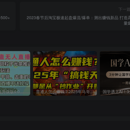
下一
00+
2023春节后淘宝极速起盘爆流/爆单：测出赚钱新品 打造
量
一生所爱无人整蛊升级版9.0，利用动态噪点+光斑粒子光条推进的特效玩法，内附暴击、合并帧、干扰、去重的手法，实现24小时实时直播不违规操，单场日入1500+，小白也能无脑驾驭
普通人怎么赚钱？2025年马哥揭秘“搞钱天条”：高手都是从“抄作业”开始的！(3步法)