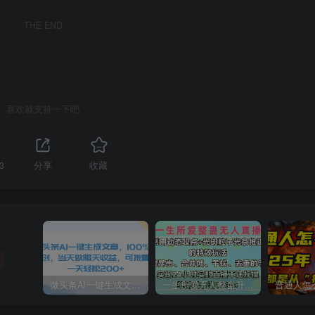
THE END
喜欢就支持一下吧
3
分享
收藏
微头条AI一键生成文章，100%过原创，当天做隔天收益，可批量，一天轻松200+
一生所爱无人整蛊升级版9.0，利用动态噪点+光斑粒子光条推进的特效玩法，内附暴击、合并帧、干扰、去重的手法，实现24小时实时直播不违规操，单场日入1500+，小白也能无脑驾驭