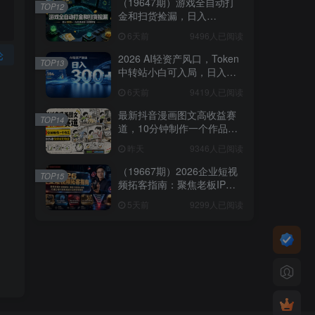
（19647期）游戏全自动打
TOP12
金和扫货捡漏，日入
1000+，当天见收益，长期
6天前
9496人已阅读
可做！
论
2026 AI轻资产风口，Token
TOP13
中转站小白可入局，日入
300+
6天前
9419人已阅读
最新抖音漫画图文高收益赛
TOP14
道，10分钟制作一个作品，
稳拿创作者伙伴计划收益
昨天
9346人已阅读
（19667期）2026企业短视
TOP15
频拓客指南：聚焦老板IP底
层逻辑，爆款文案镜头实
5天前
9299人已阅读
操，打通公域引流私域成交
完整获客链路