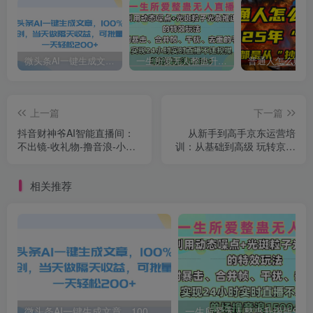
微头条AI一键生成文章，100%过原创，当天做隔天收益，可批量，一天轻松200+
一生所爱无人整蛊升级版9.0，利用动态噪点+光斑粒子光条推进的特效玩法，内附暴击、合并帧、干扰、去重的手法，实现24小时实时直播不违规操，单场日入1500+，小白也能无脑驾驭
上一篇
下一篇
抖音财神爷AI智能直播间：
从新手到高手京东运营培
不出镜-收礼物-撸音浪-小黄
训：从基础到高级 玩转京东
车带货(软件工具+教程)
电商平台(无水印)
相关推荐
微头条AI一键生成文章，100%过原创，当天做隔天收益，可批量，一天轻松200+
一生所爱无人整蛊升级版9.0，利用动态噪点+光斑粒子光条推进的特效玩法，内附暴击、合并帧、干扰、去重的手法，实