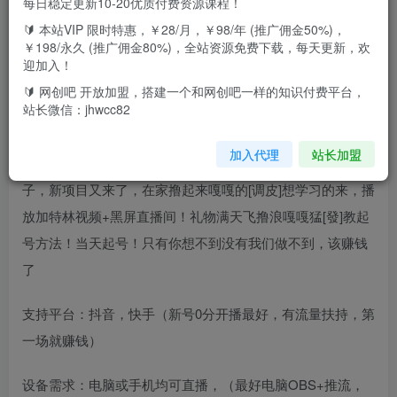
每日稳定更新10-20优质付费资源课程！
🔰 本站VIP 限时特惠，￥28/月，￥98/年 (推广佣金50%)，
2023最新抖音撸音浪发放，暴力起号，加特林，打枪直播
￥198/永久 (推广佣金80%)，全站资源免费下载，每天更新，欢
间，靠声音直播，厉害的不得了。暴力撸音浪。快手抖音都
迎加入！
可以做，放大做，我现在10几个号在做，每天10000多。
🔰 网创吧 开放加盟，搭建一个和网创吧一样的知识付费平台，
站长微信：jhwcc82
项目介绍：抖音，快手暴力撸音浪，小白都可以做，可以批
加入代理
站长加盟
量做，只要你有号，抗封，无人直播 抖音直播 撸音浪，新口
子，新项目又来了，在家撸起来嘎嘎的[调皮]想学习的来，播
放加特林视频+黑屏直播间！礼物满天飞撸浪嘎嘎猛[發]教起
号方法！当天起号！只有你想不到没有我们做不到，该赚钱
了
支持平台：抖音，快手（新号0分开播最好，有流量扶持，第
一场就赚钱）
设备需求：电脑或手机均可直播，（最好电脑OBS+推流，