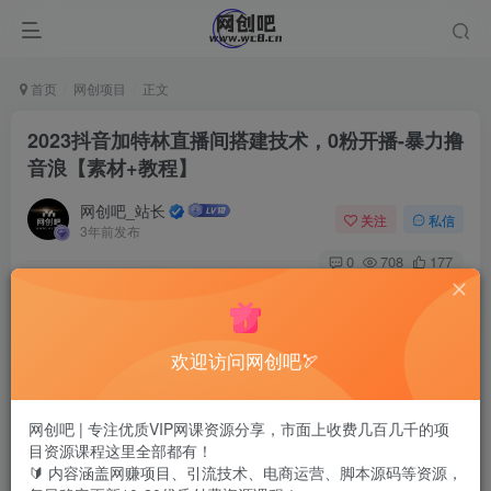
首页
网创项目
正文
2023抖音加特林直播间搭建技术，0粉开播-暴力撸
音浪【素材+教程】
网创吧_站长
关注
私信
3年前发布
0
708
177
欢迎访问网创吧🏹
网创吧 | 专注优质VIP网课资源分享，市面上收费几百几千的项
目资源课程这里全部都有！
🔰 内容涵盖网赚项目、引流技术、电商运营、脚本源码等资源，