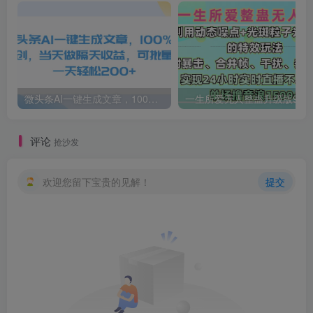
微头条AI一键生成文章，100%过原创，当天做隔天收益，可批量，一天轻松200+
一生所爱无人整蛊升级版9.0，利用动态噪点+光斑粒子光条推进的特效玩法，内附暴击、合并帧、干扰、去重的手法，实
评论
抢沙发
欢迎您留下宝贵的见解！
提交