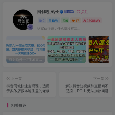
网创吧_站长
关注
0
5W+
0
17
23086W+
这家伙很懒，什么都没有写...
微头条AI一键生成文章，100%过原创，当天做隔天收益，可批量，一天轻松200+
一生所爱无人整蛊升级版9.0，利用动态噪点+光斑粒子光条推进的特效玩法，内附暴击、合并帧、干扰、去重的手法，实现24小时实时直播不违规操，单场日入1500+，小白也能无脑驾驭
上一篇
下一篇
抖音同城快速变现课，适用
解决抖音短视频和直播间不
于实体店做本地生意的老板
适宜，DOU+无法加热问题
相关推荐