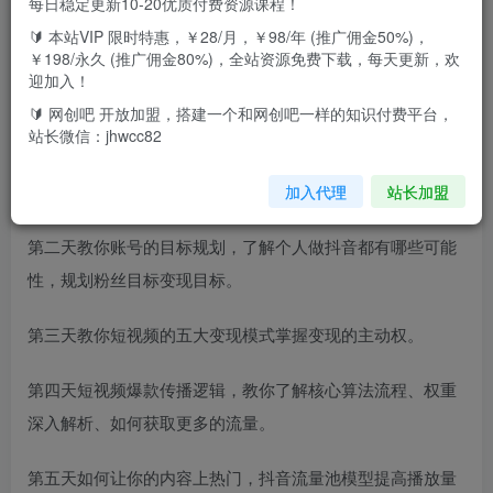
每日稳定更新10-20优质付费资源课程！
🔰 本站VIP 限时特惠，￥28/月，￥98/年 (推广佣金50%)，
课程适用性强、专业度高、知识点全面、技术型高，从0开始
￥198/永久 (推广佣金80%)，全站资源免费下载，每天更新，欢
15天老师带你打造一个赚钱账号。
迎加入！
🔰 网创吧 开放加盟，搭建一个和网创吧一样的知识付费平台，
15天课程内容安排如下：
站长微信：jhwcc82
第一天认知篇教你了解短视频的基础知识。
加入代理
站长加盟
第二天教你账号的目标规划，了解个人做抖音都有哪些可能
性，规划粉丝目标变现目标。
第三天教你短视频的五大变现模式掌握变现的主动权。
第四天短视频爆款传播逻辑，教你了解核心算法流程、权重
深入解析、如何获取更多的流量。
第五天如何让你的内容上热门，抖音流量池模型提高播放量