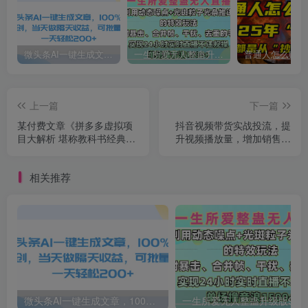
微头条AI一键生成文章，100%过原创，当天做隔天收益，可批量，一天轻松200+
一生所爱无人整蛊升级版9.0，利用动态噪点+光斑粒子光条推进的特效玩法，内附暴击、合并帧、干扰、去重的手法，实现24小时实时直播不违规操，单场日入1500+，小白也能无脑驾驭
上一篇
下一篇
某付费文章《拼多多虚拟项
抖音视频带货实战投流，提
目大解析 堪称教科书经典操
升视频播放量，增加销售轻
作玩法》
松出单
相关推荐
微头条AI一键生成文章，100%过原创，当天做隔天收益，可批量，一天轻松200+
一生所爱无人整蛊升级版9.0，利用动态噪点+光斑粒子光条推进的特效玩法，内附暴击、合并帧、干扰、去重的手法，实