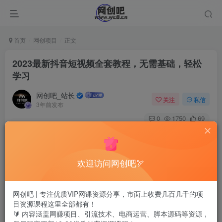
首页
网创项目
正文
2023最新抖音短视频全套教程，无需基础，轻松
学习
网创吧_站长
关注
私信
3年前发布
0
1750
69
欢迎访问网创吧🏹
网创吧 | 专注优质VIP网课资源分享，市面上收费几百几千的项
目资源课程这里全部都有！
🔰 内容涵盖网赚项目、引流技术、电商运营、脚本源码等资源，