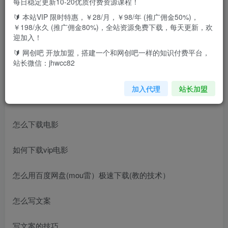
每日稳定更新10-20优质付费资源课程！
🔰 本站VIP 限时特惠，￥28/月，￥98/年 (推广佣金50%)，
课程大纲：
￥198/永久 (推广佣金80%)，全站资源免费下载，每天更新，欢
迎加入！
抖音怎么做定位
🔰 网创吧 开放加盟，搭建一个和网创吧一样的知识付费平台，
站长微信：jhwcc82
做抖音的错误说法
加入代理
站长加盟
怎么做出合格的短视频
怎么下载电影
如何下载vip电影
怎么用百度网盘(mou雷）极速下载(教的技术）
怎么写文案
写文案的技巧