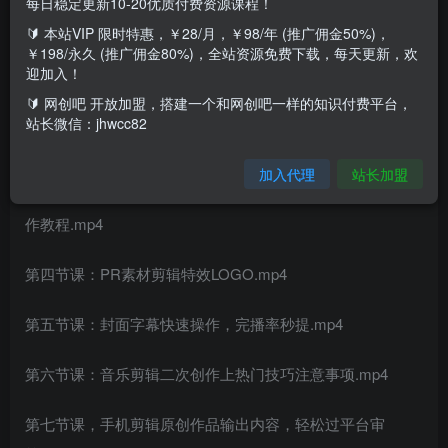
每日稳定更新10-20优质付费资源课程！
🔰 本站VIP 限时特惠，￥28/月，￥98/年 (推广佣金50%)，
课程目录：
￥198/永久 (推广佣金80%)，全站资源免费下载，每天更新，欢
迎加入！
第一节课：音乐剪辑二次创作发展方向轻松创收.mp4
🔰 网创吧 开放加盟，搭建一个和网创吧一样的知识付费平台，
站长微信：jhwcc82
第二节课：简单练习（不可发平台）电子相册制作实操.mp4
加入代理
站长加盟
第三节课：（重点，成品可发平台操作）深度练习熟练MV制
作教程.mp4
第四节课：PR素材剪辑特效LOGO.mp4
第五节课：封面字幕快速操作，完播率秒提.mp4
第六节课：音乐剪辑二次创作上热门技巧注意事项.mp4
第七节课，手机剪辑原创作品输出内容，轻松过平台审