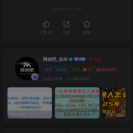
喜欢就支持一下吧
点赞
101
分享
收藏
网创吧_站长
关注
0
5W+
0
17
23054W+
这家伙很懒，什么都没有写...
微头条AI一键生成文章，100%过原创，当天做隔天收益，可批量，一天轻松200+
一生所爱无人整蛊升级版9.0，利用动态噪点+光斑粒子光条推进的特效玩法，内附暴击、合并帧、干扰、去重的手法，实现24小时实时直播不违规操，单场日入1500+，小白也能无脑驾驭