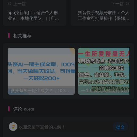
上一篇
下一篇
app拉新项目：适合个人创
抖音快手视频号取图：个人
业者、本地化团队、门店老
工作室可批量操作【保姆级
板、门店服务营销公司
教程】
相关推荐
微头条AI一键生成文章，100%过原创，当天做隔天收益，可批量，一天轻松200+
一生所爱无人整蛊升级版9.0，利用动态噪点+光斑粒子光条推进的特效玩法，内附暴击、合并帧、干扰、去重的手法，实
评论
抢沙发
欢迎您留下宝贵的见解！
提交