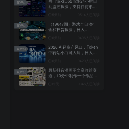
热门游戏CS2市场24小时自
TOP12
动监控捡漏，支持任何形式
对数据进行验证，简单易上
5天前
9514人已阅读
手，日入300+【揭秘】
（19647期）游戏全自动打
TOP13
金和扫货捡漏，日入
1000+，当天见收益，长期
6天前
9496人已阅读
可做！
2026 AI轻资产风口，Token
TOP14
中转站小白可入局，日入
300+
6天前
9420人已阅读
最新抖音漫画图文高收益赛
TOP15
道，10分钟制作一个作品，
稳拿创作者伙伴计划收益
昨天
9346人已阅读