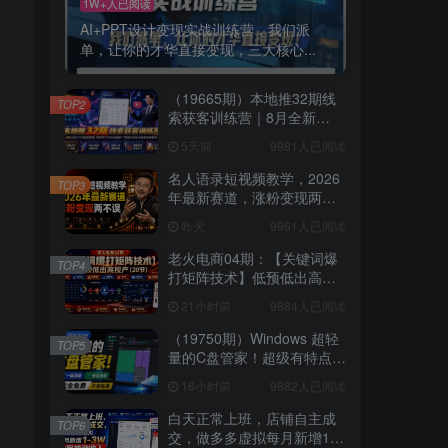
1W+人已阅读
AI+PPT设计变现实战训练营，我们派
单，让你的才华直接变现，三大核心...
（19665期）本地推32期线
TOP2
索获客训练营｜8月全新
2026投放教程，来客开户冷
5天前
9981人已阅读
启动搜索广告素材优化全链
路实操教学
名人语录短视频教学，2026
TOP3
年最新赛道，涨粉变现两不
误
昨天
9961人已阅读
老火电商04期：【关键词爆
TOP4
打矩阵技术】低预低出高投
产（20节）
21小时前
9884人已阅读
（19750期）Windows 超轻
TOP5
量的C盘管家！超级有特点，
支持磁盘分析及清理提醒，
18小时前
9882人已阅读
2M大小体积，完全免费 C盘
管家
白天正常上班，店铺自主成
TOP6
交，做多多虚拟每月新增1-