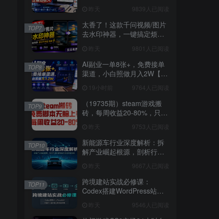
3W稳定被动收入【揭秘】
昨天
9839人已阅读
太香了！这款千问视频/图片
TOP7
去水印神器，一键搞定烦人
水印，本地完全免费，浏览
昨天
9801人已阅读
器拓展插件
AI副业一单8张+，免费接单
TOP8
渠道，小白照做月入2W【揭
秘】
19小时前
9764人已阅读
（19735期）steam游戏搬
TOP9
砖，每周收益20-80%，只需
操作1-2个小时，月入稳稳过
昨天
9753人已阅读
万，零风险长期做
新能源车行业深度解析：拆
TOP10
解产业崛起根源，剖析行业
内卷与海外贸易争端现状
昨天
9667人已阅读
跨境建站实战必修课：
TOP11
Codex搭建WordPress站
点，关键词外链打造谷歌流
昨天
9546人已阅读
量阵地