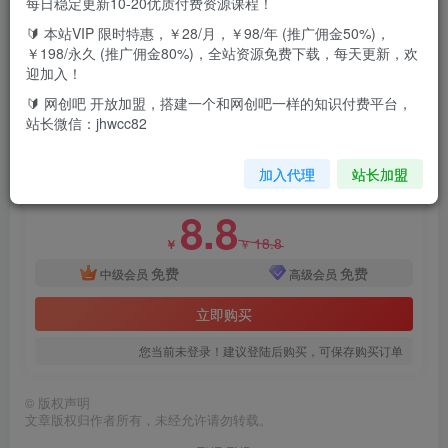
每日稳定更新10-20优质付费资源课程！
小说推文副业赚钱项目，另类进阶玩法，轻松月撸5W+
🔰 本站VIP 限时特惠，￥28/月，￥98/年 (推广佣金50%)，
￥198/永久 (推广佣金80%)，全站资源免费下载，每天更新，欢
只要发作品就大概率是爆款，这类视频目前是真的很有搞
迎加入！
头，做的人不多,还能够拿两份文定的收益
🔰 网创吧 开放加盟，搭建一个和网创吧一样的知识付费平台，
站长微信：jhwcc82
付费资源
小说推文副业项目，另类进阶玩法
加入代理
站长加盟
此内容为付费资源，请付费后查看
8.8
18.8
￥
￥
免费
免费
中级会员
高级会员
立即购买
您当前未登录！建议登陆后购买，可保存购买订单
©
版权声明
文章版权归作者所有，未经允许请勿转载。