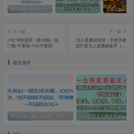
微头条AI一键生成文章，100%过原创，当天做隔天收益，可批量，一天轻松200+
一生所爱无人整蛊升级版9.0，利用动态噪点+光斑粒子光条推进的特效玩法，内附暴击、合并帧、干扰、去重的手法，实现24小时实时直播不违规操，单场日入1500+，小白也能无脑驾驭
上一篇
下一篇
小红书特训营（第10期）低
无人直播训练营：手把手教
门槛-可复制-小白可复制
您打造无人直播操盘手（16
节课时）
相关推荐
微头条AI一键生成文章，100%过原创，当天做隔天收益，可批量，一天轻松200+
一生所爱无人整蛊升级版9.0，利用动态噪点+光斑粒子光条推进的特效玩法，内附暴击、合并帧、干扰、去重的手法，实