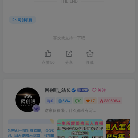
THE END
网创项目
喜欢就支持一下吧
点赞
50
分享
收藏
网创吧_站长
关注
0
5W+
0
17
23069W+
这家伙很懒，什么都没有写...