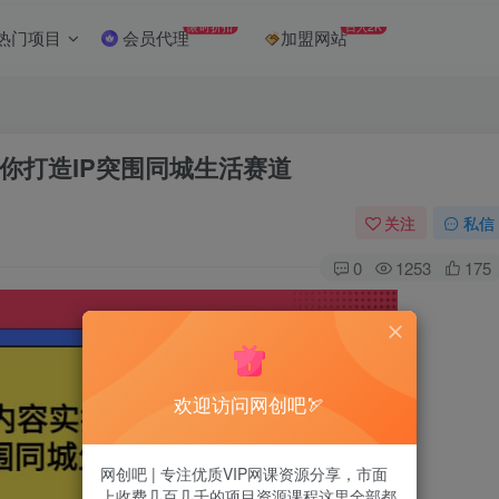
限时折扣
日入2K
热门项目
会员代理
加盟网站
你打造IP突围同城生活赛道
关注
私信
0
1253
175
欢迎访问网创吧🏹
网创吧 | 专注优质VIP网课资源分享，市面
上收费几百几千的项目资源课程这里全部都