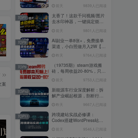
3W稳定被动收入【揭秘】
前天
9839人已阅读
太香了！这款千问视频/图片
TOP7
去水印神器，一键搞定烦人
水印，本地完全免费，浏览
前天
9801人已阅读
器拓展插件
AI副业一单8张+，免费接单
TOP8
渠道，小白照做月入2W【揭
秘】
普通人怎么赚钱？2025年马哥揭秘“搞钱天条”：高手都是从“抄作业”开始的！(3步法)
国学遇上AI！3分钟让国学视频破10万播放
粗暴有效！电商评论区引流，无店铺 + 精准 + 长期，懒人必备
昨天
9764人已阅读
（19735期）steam游戏搬
TOP9
砖，每周收益20-80%，只需
篇
操作1-2个小时，月入稳稳过
前天
9753人已阅读
万，零风险长期做
文案
新能源车行业深度解析：拆
TOP10
解产业崛起根源，剖析行业
内卷与海外贸易争端现状
昨天
9667人已阅读
跨境建站实战必修课：
TOP11
Codex搭建WordPress站
点，关键词外链打造谷歌流
前天
9546人已阅读
量阵地