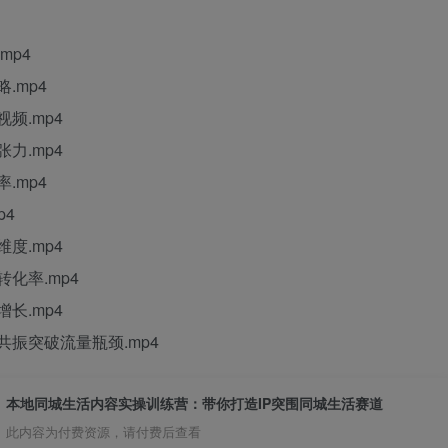
mp4
.mp4
频.mp4
力.mp4
.mp4
p4
度.mp4
化率.mp4
长.mp4
共振突破流量瓶颈.mp4
本地同城生活内容实操训练营：带你打造IP突围同城生活赛道
此内容为付费资源，请付费后查看