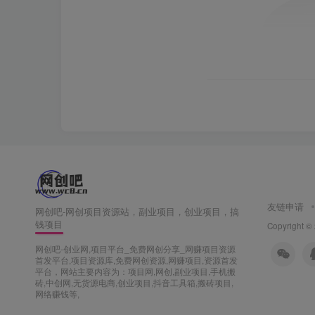
友链申请
网创吧-网创项目资源站，副业项目，创业项目，搞
钱项目
Copyright ©
网创吧-创业网,项目平台_免费网创分享_网赚项目资源
首发平台,项目资源库,免费网创资源,网赚项目,资源首发
平台，网站主要内容为：项目网,网创,副业项目,手机搬
砖,中创网,无货源电商,创业项目,抖音工具箱,搬砖项目,
网络赚钱等,