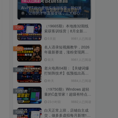
1W+人已阅读
AI+PPT设计变现实战训练营，我们派
单，让你的才华直接变现，三大核心...
（19665期）本地推32期线
TOP2
索获客训练营｜8月全新
2026投放教程，来客开户冷
5天前
9981人已阅读
启动搜索广告素材优化全链
路实操教学
名人语录短视频教学，2026
TOP3
年最新赛道，涨粉变现两不
误
前天
9961人已阅读
老火电商04期：【关键词爆
TOP4
打矩阵技术】低预低出高投
产（20节）
昨天
9884人已阅读
（19750期）Windows 超轻
TOP5
量的C盘管家！超级有特点，
支持磁盘分析及清理提醒，
23小时前
9882人已阅读
2M大小体积，完全免费 C盘
管家
白天正常上班，店铺自主成
TOP6
交，做多多虚拟每月新增1-