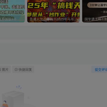
一生所爱无人整蛊升级版9.0，利用动态噪点+光斑粒子光条推进的特效玩法，内附暴击、合并帧、干扰、去重的手法，实现24小时实时直播不违规操，单场日入1500+，小白也能无脑驾驭
普通人怎么赚钱？2025年马哥揭秘“搞钱天条”：高手都是从“抄作业”开始的！(3步法)
图片
快捷回复
提交评