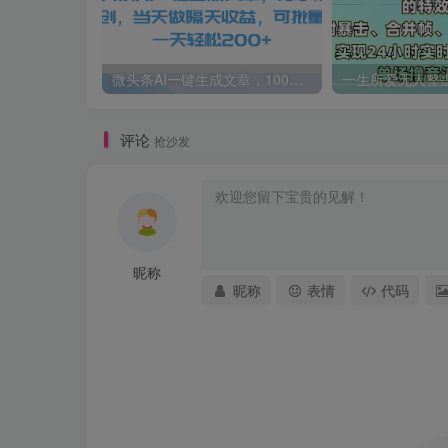
微头条AI一键生成文章，100%过原创，当天做隔天收益，可批量，一天轻松200+
评论
抢沙发
昵称
昵称
表情
代码