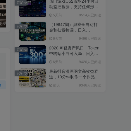
热门游戏CS2市场24小时自
TOP12
动监控捡漏，支持任何形式
对数据进行验证，简单易上
5天前
9514人已阅读
手，日入300+【揭秘】
国学遇上AI！3分钟让国学视频破10万播放
粗暴有效！电商评论区引流，无店铺 + 精准 + 长期，懒人必备
（19647期）游戏全自动打
TOP13
金和扫货捡漏，日入
1000+，当天见收益，长期
6天前
9496人已阅读
可做！
2026 AI轻资产风口，Token
TOP14
中转站小白可入局，日入
300+
6天前
9420人已阅读
最新抖音漫画图文高收益赛
TOP15
道，10分钟制作一个作品，
稳拿创作者伙伴计划收益
论
前天
9346人已阅读