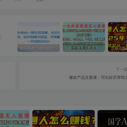
微头条AI一键生成文章，100%过原创，当天做隔天收益，可批量，一天轻松200+
一生所爱无人整蛊升级版9.0，利用动态噪点+光斑粒子光条推进的特效玩法，内附暴击、合并帧、干扰、去重的手法，实现24小时实时直播不违规操，单场日入1500+，小白也能无脑驾驭
下一
爆款产品文案课：写出好厉害得