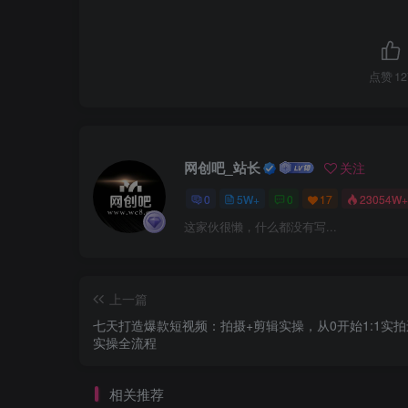
点赞
12
网创吧_站长
关注
0
5W+
0
17
23054W+
这家伙很懒，什么都没有写...
上一篇
七天打造爆款短视频：拍摄+剪辑实操，从0开始1:1实
实操全流程
相关推荐