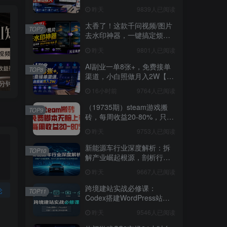
3W稳定被动收入【揭秘】
昨天
9839人已阅读
太香了！这款千问视频/图片
TOP7
去水印神器，一键搞定烦人
水印，本地完全免费，浏览
昨天
9801人已阅读
器拓展插件
AI副业一单8张+，免费接单
TOP8
渠道，小白照做月入2W【揭
国学遇上AI！3分钟让国学视频破10万播放
粗暴有效！电商评论区引流，无店铺 + 精准 + 长期，懒人必备
秘】
16小时前
9764人已阅读
（19735期）steam游戏搬
TOP9
砖，每周收益20-80%，只需
操作1-2个小时，月入稳稳过
昨天
9753人已阅读
万，零风险长期做
新能源车行业深度解析：拆
TOP10
解产业崛起根源，剖析行业
内卷与海外贸易争端现状
昨天
9667人已阅读
跨境建站实战必修课：
论
TOP11
Codex搭建WordPress站
点，关键词外链打造谷歌流
昨天
9546人已阅读
量阵地