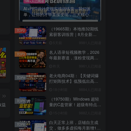
1W+人已阅读
AI+PPT设计变现实战训练营，我们派
单，让你的才华直接变现，三大核心...
（19665期）本地推32期线
TOP2
索获客训练营｜8月全新
2026投放教程，来客开户冷
5天前
9981人已阅读
启动搜索广告素材优化全链
路实操教学
名人语录短视频教学，2026
TOP3
年最新赛道，涨粉变现两不
误
昨天
9961人已阅读
普通人怎么赚钱？2025年马哥揭秘“搞钱天条”：高手都是从“抄作业”开始的！(3步法)
国学遇上AI！3分钟让国学视频破10万播放
粗暴有效！电商评论区引流，无店铺 + 精准 + 长期，懒人必备
老火电商04期：【关键词爆
TOP4
打矩阵技术】低预低出高投
产（20节）
18小时前
9884人已阅读
篇
（19750期）Windows 超轻
TOP5
收益
量的C盘管家！超级有特点，
支持磁盘分析及清理提醒，
15小时前
9882人已阅读
2M大小体积，完全免费 C盘
管家
白天正常上班，店铺自主成
TOP6
交，做多多虚拟每月新增1-