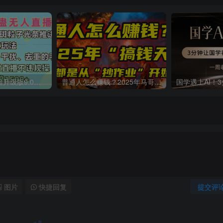
一生所爱无人整蛊升级版9.0，利用动态噪点+光斑粒子光条推进的特效玩法，内附暴击、合并帧、干扰、去重的手法，实现24小时实时直播不违规操，单场日入1500+，小白也能无脑驾驭
普通人怎么赚钱？2025年马哥揭秘“搞钱天条”：高手都是从“抄作业”开始的！(3步法)
图片
快捷回复
提交评