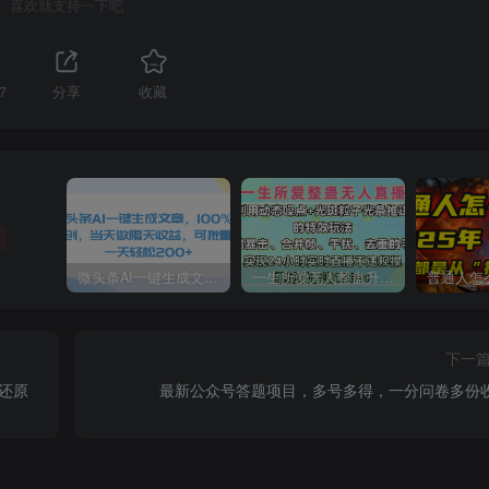
喜欢就支持一下吧
7
分享
收藏
微头条AI一键生成文章，100%过原创，当天做隔天收益，可批量，一天轻松200+
一生所爱无人整蛊升级版9.0，利用动态噪点+光斑粒子光条推进的特效玩法，内附暴击、合并帧、干扰、去重的手法，实现24小时实时直播不违规操，单场日入1500+，小白也能无脑驾驭
下一
拍还原
最新公众号答题项目，多号多得，一分问卷多份