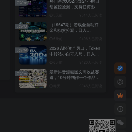
热门游戏CS2市场24小时自
TOP12
动监控捡漏，支持任何形式
对数据进行验证，简单易上
5天前
9514人已阅读
手，日入300+【揭秘】
（19647期）游戏全自动打
TOP13
金和扫货捡漏，日入
1000+，当天见收益，长期
6天前
9496人已阅读
可做！
2026 AI轻资产风口，Token
TOP14
中转站小白可入局，日入
300+
6天前
9420人已阅读
最新抖音漫画图文高收益赛
TOP15
道，10分钟制作一个作品，
稳拿创作者伙伴计划收益
昨天
9346人已阅读