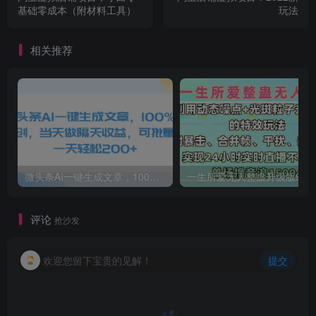
基础零成本（附材料工具）
玩法
相关推荐
微头条AI一键生成文章，100%过原创，当天做隔天收益，可批量，一天轻松200+
一生所爱无人整蛊升级版9.0，利用动态噪点+光斑粒子光条推进的特效玩法，内附暴击、合并帧、干扰、去重的手法，实
评论
抢沙发
欢迎您留下宝贵的见解！
提交