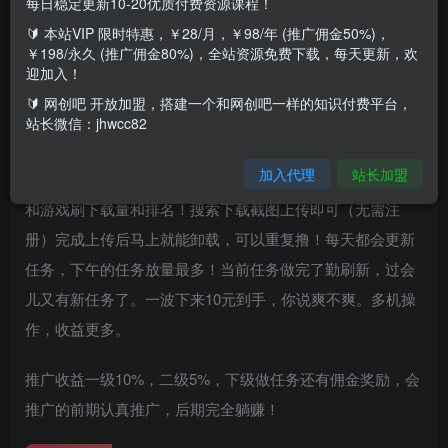
每日稳定更新10-20优质付费资源课程！
比较新的项目，简单来说就是游戏/应用试玩平台，好在这个
🔰 本站VIP 限时特惠，￥28/月，￥98/年 (推广佣金50%)，
平台目前红利期，任务多多，可以批量操作。
￥198/永久 (推广佣金80%)，全站资源免费下载，每天更新，欢
迎加入！
我们可以利用平台内的搜索赚、应用赚，单机一天50+，单
🔰 网创吧 开放加盟，搭建一个和网创吧一样的知识付费平台，
站长微信：jhwcc82
价0.51元（全网最高价），提现1元起，每天可以提现一次。
加入代理
站长加盟
强烈推荐搜索赚，很稳定的平台，就是给应用商店里的软件
和游戏刷下载量和排名！搜索下载截图上传即可（无需注
册）完成上传后马上就能卸载，可以重复撸！每天都会更新
任务，下午的任务放量最多！当前任务做完了勤刷新，过会
儿又有新任务了。一波下来10元到手，你说爽不爽。多机操
作，收益更多。
推广收益一级10%，二级5%，下级做任务还有佣金奖励，会
推广的前期认真推广，后期完全躺赚！