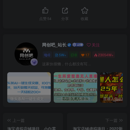
点赞
54
分享
收藏
网创吧_站长
关注
0
5W+
0
17
23054W+
这家伙很懒，什么都没有写...
微头条AI一键生成文章，100%过原创，当天做隔天收益，可批量，一天轻松200+
一生所爱无人整蛊升级版9.0，利用动态噪点+光斑粒子光条推进的特效玩法，内附暴击、合并帧、干扰、去重的手法，实现24小时实时直播不违规操，单场日入1500+，小白也能无脑驾驭
上一篇
下一篇
淘宝虚拟店铺项目，小白零
淘宝店铺虚拟项目：2022新