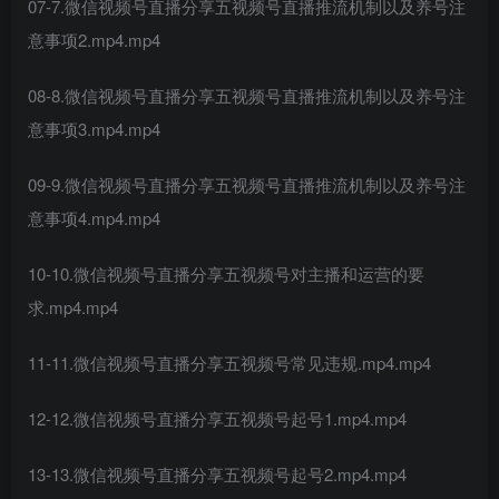
07-7.微信视频号直播分享五视频号直播推流机制以及养号注
意事项2.mp4.mp4
08-8.微信视频号直播分享五视频号直播推流机制以及养号注
意事项3.mp4.mp4
09-9.微信视频号直播分享五视频号直播推流机制以及养号注
意事项4.mp4.mp4
10-10.微信视频号直播分享五视频号对主播和运营的要
求.mp4.mp4
11-11.微信视频号直播分享五视频号常见违规.mp4.mp4
12-12.微信视频号直播分享五视频号起号1.mp4.mp4
13-13.微信视频号直播分享五视频号起号2.mp4.mp4