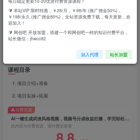
每日稳定更新10-20优质付费资源课程！
项目介绍
🔰 本站VIP 限时特惠，￥28/月，￥98/年 (推广佣金50%)，
￥198/永久 (推广佣金80%)，全站资源免费下载，每天更新，欢
这个项目就是利用AI工具生成目前很火的武侠/玄幻类中视
迎加入！
频，此工具完全免费，不需要任何成本，生成的视频画风精
🔰 网创吧 开放加盟，搭建一个和网创吧一样的知识付费平台，
美，原创度高，
站长微信：jhwcc82
而且能够生成几分钟的原创视频，并且操作十分简单，即使
加入代理
站长加盟
是纯小白也可以做出质量很高的原创作品
课程目录
项目介绍+准备
项目实操+拓展
付费资源
AI一键生成武侠风格视频，视频号分成收益狂撸，学完轻松日入1000+
此内容为付费资源，请付费后查看
8.8