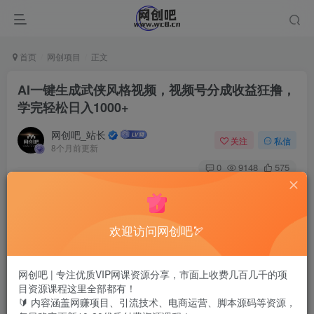
首页
网创项目
正文
AI一键生成武侠风格视频，视频号分成收益狂撸，
学完轻松日入1000+
网创吧_站长
关注
私信
8个月前更新
0
9148
575
欢迎访问网创吧🏹
网创吧 | 专注优质VIP网课资源分享，市面上收费几百几千的项
目资源课程这里全部都有！
🔰 内容涵盖网赚项目、引流技术、电商运营、脚本源码等资源，