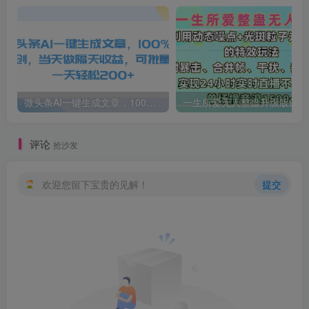
微头条AI一键生成文章，100%过原创，当天做隔天收益，可批量，一天轻松200+
一生所爱无人整蛊升级版9.0，利用动态噪点+光斑粒子光条推进的特效玩法，内附暴击、合并帧、干扰、去重的手法，实
评论
抢沙发
欢迎您留下宝贵的见解！
提交