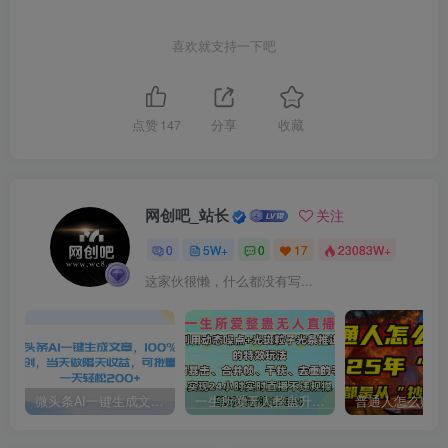
喜欢就支持一下吧
点赞
147
分享
收藏
网创吧_站长
关注
0
5W+
0
17
23083W+
这家伙很懒，什么都没有写...
微头条AI一键生成文章，100%过原创，当天做隔天收益，可批量，一天轻松200+
一生所爱无人整蛊升级版9.0，利用动态噪点+光斑粒子光条推进的特效玩法，内附暴击、合并帧、干扰、去重的手法，实现24小时实时直播不违规操，单场日入1500+，小白也能无脑驾驭