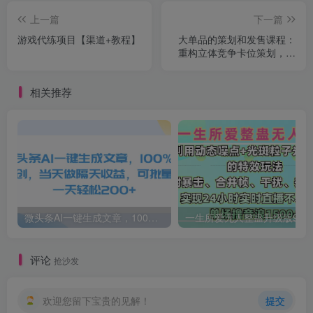
上一篇
下一篇
游戏代练项目【渠道+教程】
大单品的策划和发售课程：
重构立体竞争卡位策划，让
爆品持续爆卖
相关推荐
微头条AI一键生成文章，100%过原创，当天做隔天收益，可批量，一天轻松200+
一生所爱无人整蛊升级版9.0，利用动态噪点+光斑粒子光条推进的特效玩法，内附暴击、合并帧、干扰、去重的手法，实
评论
抢沙发
欢迎您留下宝贵的见解！
提交