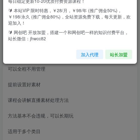
每日稳定更新10-20优质付费资源课程！
🔰 本站VIP 限时特惠，￥28/月，￥98/年 (推广佣金50%)，
￥198/永久 (推广佣金80%)，全站资源免费下载，每天更新，欢
抖音无人直播带货
迎加入！
🔰 网创吧 开放加盟，搭建一个和网创吧一样的知识付费平台，
软件自动操作
站长微信：jhwcc82
直播伴侣开播
加入代理
站长加盟
可以全程不用管理
提前设置好素材
课程会讲解直播素材处理方法
方法基本不会违规，可以长期玩
适用于多个类目