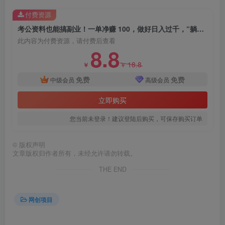
付费资源
考公资料也能搞副业！一单净赚 100，做好日入过千，“躺赚” 真没那么难！
此内容为付费资源，请付费后查看
8.8
18.8
￥
￥
免费
免费
中级会员
高级会员
立即购买
您当前未登录！建议登陆后购买，可保存购买订单
©
版权声明
文章版权归作者所有，未经允许请勿转载。
THE END
网创项目