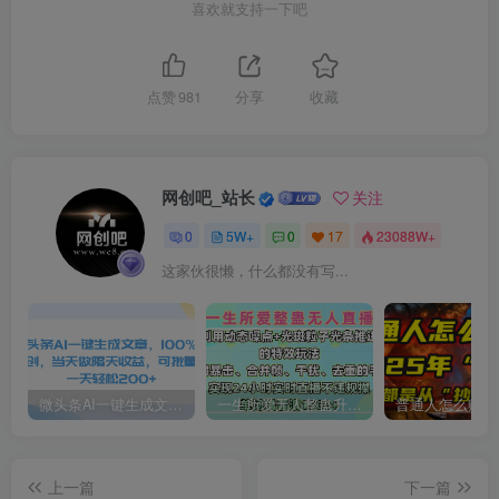
喜欢就支持一下吧
点赞
981
分享
收藏
网创吧_站长
关注
0
5W+
0
17
23088W+
这家伙很懒，什么都没有写...
微头条AI一键生成文章，100%过原创，当天做隔天收益，可批量，一天轻松200+
一生所爱无人整蛊升级版9.0，利用动态噪点+光斑粒子光条推进的特效玩法，内附暴击、合并帧、干扰、去重的手法，实现24小时实时直播不违规操，单场日入1500+，小白也能无脑驾驭
上一篇
下一篇