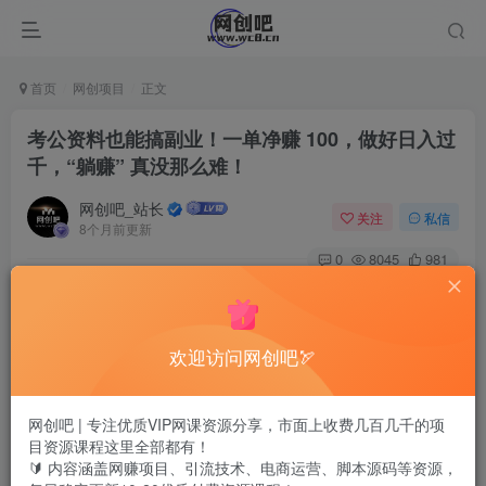
首页
网创项目
正文
考公资料也能搞副业！一单净赚 100，做好日入过
千，“躺赚” 真没那么难！
网创吧_站长
关注
私信
8个月前更新
0
8045
981
欢迎访问网创吧🏹
网创吧 | 专注优质VIP网课资源分享，市面上收费几百几千的项
目资源课程这里全部都有！
🔰 内容涵盖网赚项目、引流技术、电商运营、脚本源码等资源，