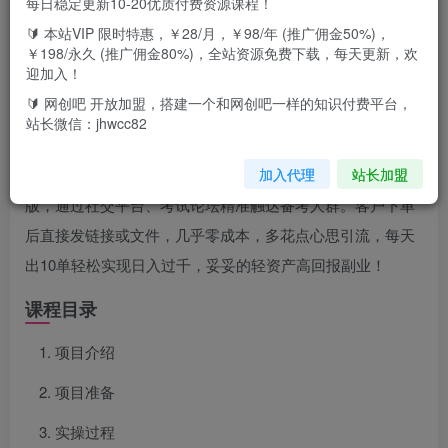
每日稳定更新10-20优质付费资源课程！
🔰 本站VIP 限时特惠，￥28/月，￥98/年 (推广佣金50%)，
￥198/永久 (推广佣金80%)，全站资源免费下载，每天更新，欢
项目介绍
迎加入！
🔰 网创吧 开放加盟，搭建一个和网创吧一样的知识付费平台，
不用囤货压资金，一部手机就能操作，时间自由灵活，不管
站长微信：jhwcc82
是上班族还是学生党都能做。整理好高频考点笔记、历年真
加入代理
站长加盟
题解析、行测申论高分模板这些考生刚需资料，打包成电子
版，通过社交平台、考试论坛精准触达备考人群。客户下单
后直接发链接或文件，几乎零成本，多花点心思引流，每天
出10单轻松实现日入过千，妥妥的轻资产高回报副业！
课程目录
项目介绍
项目准备
实操过程