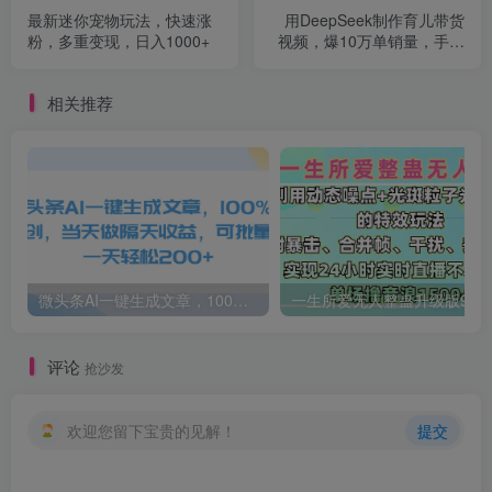
最新迷你宠物玩法，快速涨
用DeepSeek制作育儿带货
粉，多重变现，日入1000+
视频，爆10万单销量，手把
手全教学
相关推荐
微头条AI一键生成文章，100%过原创，当天做隔天收益，可批量，一天轻松200+
一生所爱无人整蛊升级版9.0，利用动态噪点+光斑粒子光条推进的特效玩法，内附暴击、合并帧、干扰、去重的手法，实
评论
抢沙发
欢迎您留下宝贵的见解！
提交