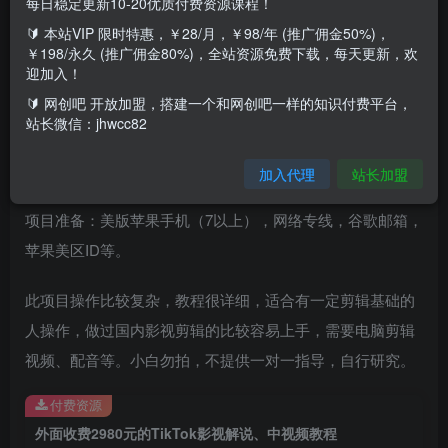
每日稳定更新10-20优质付费资源课程！
Tiktok在2022年10月起开通卢森堡，葡萄牙，匈牙利，德
🔰 本站VIP 限时特惠，￥28/月，￥98/年 (推广佣金50%)，
国，英国，法国，芬兰，意大利等国家的中视频计划，也就
￥198/永久 (推广佣金80%)，全站资源免费下载，每天更新，欢
迎加入！
是对标youtube的长视频+广告模式。根据目前的测试，第一
🔰 网创吧 开放加盟，搭建一个和网创吧一样的知识付费平台，
批开放国家里，尤其是法国的收益最高，达到了万播8-10欧
站长微信：jhwcc82
元（折合人民币60-70块），其他国家为2-5欧。比国内的中
视频计划收益高很多。
加入代理
站长加盟
项目准备：美版苹果手机（7以上），网络专线，谷歌邮箱，
苹果美区ID等。
此项目操作比较复杂，教程很详细，适合有一定剪辑基础的
人操作，做过国内影视剪辑的比较容易上手，需要电脑剪辑
视频、配音等。小白勿拍，不提供一对一指导，自行研究。
付费资源
外面收费2980元的TikTok影视解说、中视频教程