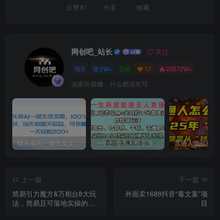
点赞
81
分享
收藏
网创吧_站长
关注
0
5W+
0
17
23072W+
这家伙很懒，什么都没有写...
微头条AI一键生成文章，100%过原创，当天做隔天收益，可批量，一天轻松200+
一生所爱无人整蛊升级版9.0，利用动态噪点+光斑粒子光条推进的特效玩法，内附暴击、合并帧、干扰、去重的手法，实现24小时实时直播不违规操，单场日入1500+，小白也能无脑驾驭
上一篇
下一篇
简易引力魔方&万相台8大玩
外面卖1688抖音“毒文案”项
法，简易且可落地实操的
目
（价值500元）