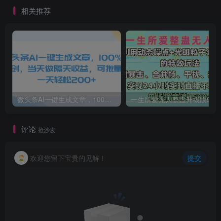
相关推荐
微头条AI一键生成文章，100%过原创，当天做隔天收益，可批量，一天轻松200+
一生所爱无人整蛊升级版9.0，利用动态噪点+光斑粒子光条推进的特效玩法，内附暴击、合并帧、干扰、去重的手法，实
评论
抢沙发
欢迎您留下宝贵的见解！
提交