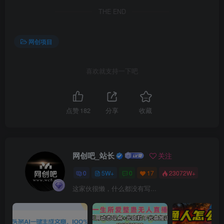
THE END
网创项目
喜欢就支持一下吧
点赞
182
分享
收藏
网创吧_站长
关注
0
5W+
0
17
23072W+
这家伙很懒，什么都没有写...