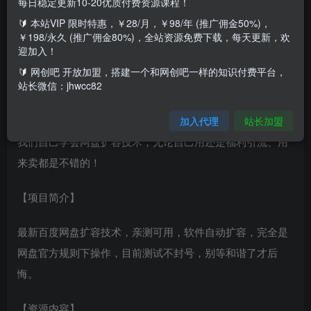
每日稳定更新10-20优质付费资源课程！
【项目背景】亲测可用，亲测可用，刚刚才测试过的
🔰 本站VIP 限时特惠，￥28/月，￥98/年 (推广佣金50%)，
￥198/永久 (推广佣金80%)，全站资源免费下载，每天更新，欢
包含整个扩容教程、扩容软件！！教程里面都有！！请先看
迎加入！
教程！
🔰 网创吧 开放加盟，搭建一个和网创吧一样的知识付费平台，
站长微信：jhwcc82
随着信息资源愈发丰富，最主流的百度网盘容量时常不够
用，官方扩容1T/248/年，其他帮别人网盘扩容的至少70+ 那
加入代理
站长加盟
我们自己学会网盘扩容技术，无论自己用还是福利引流、用
来卖都是不错的！
【项目简介】
最新百度网盘扩容技术，亲测可用，软件自动扩容，完全是
网盘官方规则下操作，目前测试不封号，别等和谐了才后
悔。
【资源内容】