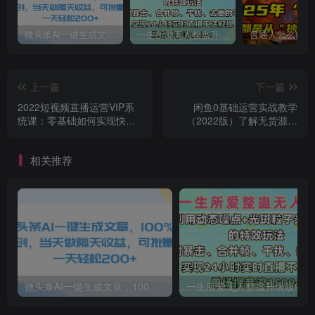
微头条AI一键生成文章，100%过原创，当天做隔天收益，可批量，一天轻松200+
一生所爱无人整蛊升级版9.0，利用动态噪点+光斑粒子光条推进的特效玩法，内附暴击、合并帧、干扰、去重的手法，实现24小时实时直播不违规操，单场日入1500+，小白也能无脑驾驭
上一篇
下一篇
2022短视频直播运营VIP系
闲鱼0基础运营实战教学
统课：零基础如何实现快速
（2022版）了解无货源模
起号运营（价值2999）
式，如何扩大提升利润
相关推荐
微头条AI一键生成文章，100%过原创，当天做隔天收益，可批量，一天轻松200+
一生所爱无人整蛊升级版9.0，利用动态噪点+光斑粒子光条推进的特效玩法，内附暴击、合并帧、干扰、去重的手法，实